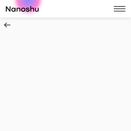
Nanoshu
Nanosh