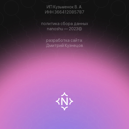
ИП Кузьменок В. А.
ИНН 366412085787
политика сбора данных
nanoshu — 2023©
разработка сайта:
Дмитрий Кузнецов