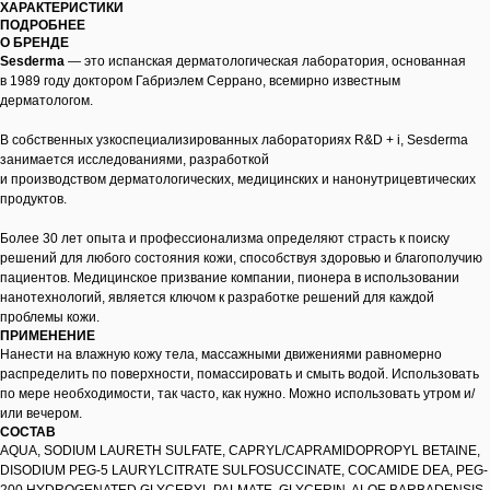
ХАРАКТЕРИСТИКИ
ПОДРОБНЕЕ
О БРЕНДЕ
Sesderma
— это испанская дерматологическая лаборатория, основанная
в 1989 году доктором Габриэлем Серрано, всемирно известным
дерматологом.
В собственных узкоспециализированных лабораториях R&D + i, Sesderma
занимается исследованиями, разработкой
и производством дерматологических, медицинских и нанонутрицевтических
продуктов.
Более 30 лет опыта и профессионализма определяют страсть к поиску
решений для любого состояния кожи, способствуя здоровью и благополучию
пациентов. Медицинское призвание компании, пионера в использовании
нанотехнологий, является ключом к разработке решений для каждой
проблемы кожи.
ПРИМЕНЕНИЕ
Нанести на влажную кожу тела, массажными движениями равномерно
распределить по поверхности, помассировать и смыть водой. Использовать
по мере необходимости, так часто, как нужно. Можно использовать утром и/
или вечером.
СОСТАВ
AQUA, SODIUM LAURETH SULFATE, CAPRYL/CAPRAMIDOPROPYL BETAINE,
DISODIUM PEG-5 LAURYLCITRATE SULFOSUCCINATE, COCAMIDE DEA, PEG-