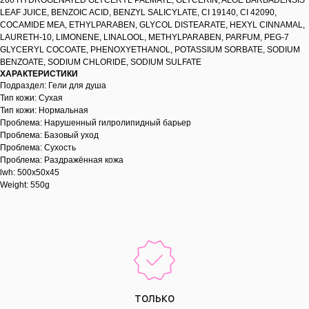
200 HYDROGENATED GLYCERYL PALMATE, GLYCERIN, ALOE BARBADENSIS
LEAF JUICE, BENZOIC ACID, BENZYL SALICYLATE, CI 19140, CI 42090,
COCAMIDE MEA, ETHYLPARABEN, GLYCOL DISTEARATE, HEXYL CINNAMAL,
LAURETH-10, LIMONENE, LINALOOL, METHYLPARABEN, PARFUM, PEG-7
GLYCERYL COCOATE, PHENOXYETHANOL, POTASSIUM SORBATE, SODIUM
BENZOATE, SODIUM CHLORIDE, SODIUM SULFATE
ХАРАКТЕРИСТИКИ
Подраздел: Гели для душа
Тип кожи: Сухая
Тип кожи: Нормальная
Проблема: Нарушенный гилролипидный барьер
Проблема: Базовый уход
Проблема: Сухость
Проблема: Раздражённая кожа
lwh: 500x50x45
Weight: 550g
только