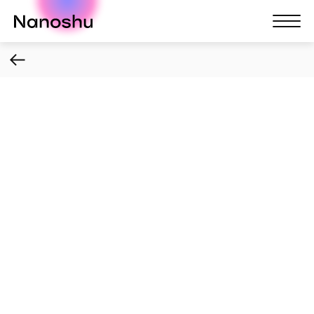
Nanoshu
Nanosh