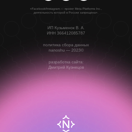
«Facebook/Instagram — проект Meta Platforms Inc.,
деятельность которой в России запрещена».
ИП Кузьменок В. А.
ИНН 366412085787
политика сбора данных
nanoshu — 2023©
разработка сайта:
Дмитрий Кузнецов