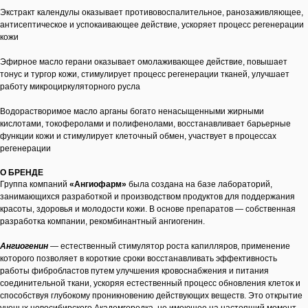
Экстракт календулы оказывает противовоспалительное, ранозаживляющее,
антисептическое и успокаивающее действие, ускоряет процесс регенерации
кожи
Эфирное масло герани оказывает омолаживающее действие, повышает
тонус и тургор кожи, стимулирует процесс регенерации тканей, улучшает
работу микроциркуляторного русла
Водорастворимое масло арганы богато ненасыщенными жирными
кислотами, токоферолами и полифенолами, восстанавливает барьерные
функции кожи и стимулирует клеточный обмен, участвует в процессах
регенерации
О БРЕНДЕ
Группа компаний
«Ангиофарм»
была создана на базе лабораторий,
занимающихся разработкой и производством продуктов для поддержания
красоты, здоровья и молодости кожи. В основе препаратов — собственная
разработка компании, рекомбинантный ангиогенин.
Ангиогенин
— естественный стимулятор роста капилляров, применение
которого позволяет в короткие сроки восстанавливать эффективность
работы фибробластов путем улучшения кровоснабжения и питания
соединительной ткани, ускоряя естественный процесс обновления клеток и
способствуя глубокому проникновению действующих веществ. Это открытие