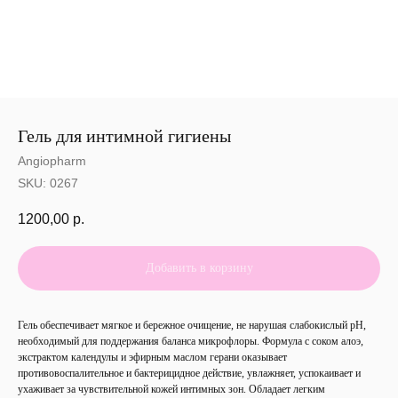
Гель для интимной гигиены
Angiopharm
SKU:
0267
1200,00
р.
Добавить в корзину
Гель обеспечивает мягкое и бережное очищение, не нарушая слабокислый pH,
необходимый для поддержания баланса микрофлоры. Формула с соком алоэ,
экстрактом календулы и эфирным маслом герани оказывает
противовоспалительное и бактерицидное действие, увлажняет, успокаивает и
ухаживает за чувствительной кожей интимных зон. Обладает легким