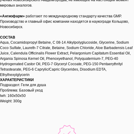
ученых новосибирского Академгородка, не имеющее на настоящий момент
мировых аналогов.
«Ангиофарм»
работают по международному стандарту качества GMP.
Производство и главный офис компании находятся в наукограде Кольцово,
Новосибирск.
СОСТАВ
Aqua, Cocamidopropyl Betaine, С 08-14 Alkylpolyglucoside, Glycerine, Sodium
Coco Sulfate, Laureth-7 Citrate, Betaine, Sodium Chloride, Aloe Barbadensis Leaf
Juice, Calendula Officinalis Flower Extract, Pelargonium Capitatum Essential Oil,
Argania Spinosa Kernel Oil, Phenoxyethanol, Polyquaternium-7, PEG-40
Hydrogenated Castor Oil, PEG-7 Glyceryl Cocoate, PEG-150 Pentaerythrityl
Tetrastearate, PEG-6 Caprylic/Capric Glycerides, Disodium EDTA,
Ethylhexylglycerin
ХАРАКТЕРИСТИКИ
Подраздел: Гели для душа
Проблема: Базовый уход
lwh: 160x50x50
Weight: 300g