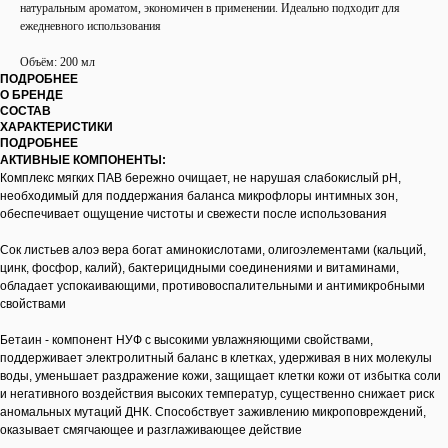
натуральным ароматом, экономичен в применении. Идеально подходит для
ежедневного использования
Объём: 200 мл
ПОДРОБНЕЕ
О БРЕНДЕ
СОСТАВ
ХАРАКТЕРИСТИКИ
ПОДРОБНЕЕ
АКТИВНЫЕ КОМПОНЕНТЫ:
Комплекс мягких ПАВ бережно очищает, не нарушая слабокислый pH,
необходимый для поддержания баланса микрофлоры интимных зон,
обеспечивает ощущение чистоты и свежести после использования
Сок листьев алоэ вера богат аминокислотами, олигоэлементами (кальций,
цинк, фосфор, калий), бактерицидными соединениями и витаминами,
обладает успокаивающими, противовоспалительными и антимикробными
свойствами
Бетаин - компонент НУФ с высокими увлажняющими свойствами,
поддерживает электролитный баланс в клетках, удерживая в них молекулы
воды, уменьшает раздражение кожи, защищает клетки кожи от избытка соли
и негативного воздействия высоких температур, существенно снижает риск
аномальных мутаций ДНК. Способствует заживлению микроповреждений,
оказывает смягчающее и разглаживающее действие