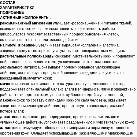
СОСТАВ
ХАРАКТЕРИСТИКИ
ПОДРОБНЕЕ
АКТИВНЫЕ КОМПОНЕНТЫ:
рекомбинантный ангиогенин
улучшает кровоснабжение и питание тканей,
позволяет в короткие сроки восстановить эффективность работы
фибробластов, ускоряет естественный процесс обновления клеток,
оказывает противовоспалительное действие;
Palmitoyl Tripeptide-5
увеличивает выработку коллагена и эластина,
защищает кожу от потери тонуса, уменьшает поверхностные морщины;
растительные полисахариды
снижают чувствительность кожи и подавляют
нейрогенное воспаление в коже, увеличивают синтез компонентов
дермального матрикса, оказывают пролонгированное увлажняющее
действие, активизируют процесс обновления эпидермиса и усиливают
врожденный иммунитет кожи;
мочевина
является компонентом натурального увлажняющего фактора,
поддерживает оптимальный баланс влаги в эпидермисе, мягко и эффективно
работает с гиперкератозом, делая кожу более гладкой и увлажненной;
ланолин
схож по составу с липидами кожного сала человека, оказывает
защитное и смягчающее действие, препятствует трансэпидермальной
потере влаги;
д-пантенол
оказывает регенерирующее, противовоспалительное и
увлажняющее действие, успокаивает раздраженную и чувствительную кожу;
аллантоин
стимулирует обновление эпидермиса и нормализует процесс
ороговения кожи. Обладает успокаивающим, заживляющим и увлажняющим