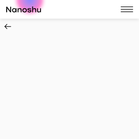
Nanoshu
Nanosh