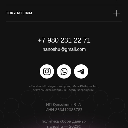
ПОКУПАТЕЛЯМ
+7 980 231 22 71
nanoshu@gmail.com
«Facebook/Instagram — проект Meta Platforms Inc.,
деятельность которой в России запрещена».
ИП Кузьменок В. А.
ИНН 366412085787
политика сбора данных
nanoshu — 2023©