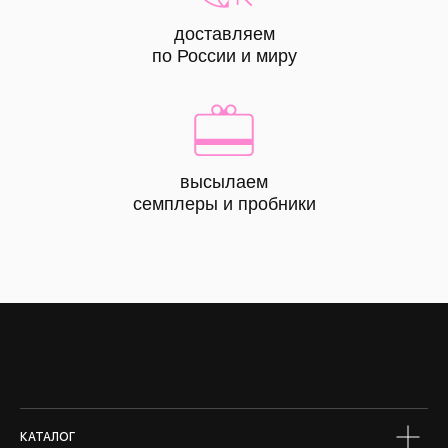
доставляем
по России и миру
высылаем
КАТАЛОГ
семплеры и пробники
все
товары
лицо
тело
волосы
макияж
skin box
сертифик
КАТАЛОГ