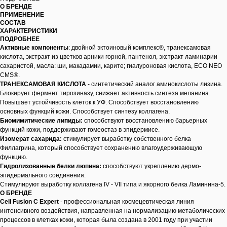
О БРЕНДЕ
ПРИМЕНЕНИЕ
СОСТАВ
ХАРАКТЕРИСТИКИ
ПОДРОБНЕЕ
Активные компоненты
: двойной эктоиновый комплекс®, транексамовая
кислота, экстракт из цветков арники горной, пантенол, экстракт ламинарии
сахаристой, масла: ши, макадамии, карите; гиалуроновая кислота, ECO NEO
CMS®.
ТРАНЕКСАМОВАЯ КИСЛОТА
- синтетический аналог аминокислоты лизина.
Блокирует фермент тирозиназу, снижает активность синтеза меланина.
Повышает устойчивость клеток к УФ. Способствует восстановлению
основных функций кожи. Способствует синтезу коллагена.
Биомимитические липиды:
способствуют восстановлению барьерных
функций кожи, поддерживают гомеостаз в эпидермисе.
Изомерат сахарида:
стимулирует выработку собственного белка
Филлагрина, который способствует сохранению влагоудерживающую
функцию.
Гидролизованные белки люпина:
способствуют укреплению дермо-
эпидермального соединения.
Стимулируют выработку коллагена IV - VII типа и якорного белка Ламинина-5.
О БРЕНДЕ
Cell Fusion C Expert
- профессиональная космецевтическая линия
интенсивного воздействия, направленная на нормализацию метаболических
процессов в клетках кожи, которая была создана в 2001 году при участии