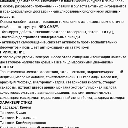
биологов, дерматологов, биохимиков и пластических хирургов Южной Кореи.
В основу разработок положены инновации в области активных ингредиентов
и трансдермальной доставки инкапсулированных биологически активных
веществ.
Основа линейки - запатентованная технология с использованием клеточно-
мембранных структур -
NEO-CMS™.
- блокирует действие внешних факторов (аллергены, патогены и т.д.),
- послойно достраивает эпидермальные липиды
- активирует самоочищение, снижает активность противоспалительних
ферментов и повышает антиоксидантный статус кожи
ПРИМЕНЕНИЕ
Используйте утром и вечером. После этапа очищения и тонизации нанесите
достаточное количество крема на все лицо массажными движениями.
СОСТАВ
Транексамовая кислота, аллантоин, эктоин, сквалан, гидрогенизированный
лецитин, масло макадамии, триэтилгексаноин, НП керамиды, масло Ши,
арахидил глюкозид, гиалуронат натрия, стеариновая кислота, стеарат
сахарозы, экстракт цветов арники монтана экстракт, лимонная кислота,
холестерол, экстракт ламинарии сахарины, пальмитиновая кислота,
холестерил макадамиат, гидролизованный люпин белка, сахарида изомерат.
ХАРАКТЕРИСТИКИ
Подраздел: Кремы
Тип кожи: Сухая
Тип кожи: Нормальная
Тип кожи: Комбинированная