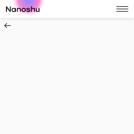
Nanoshu
Nanosh