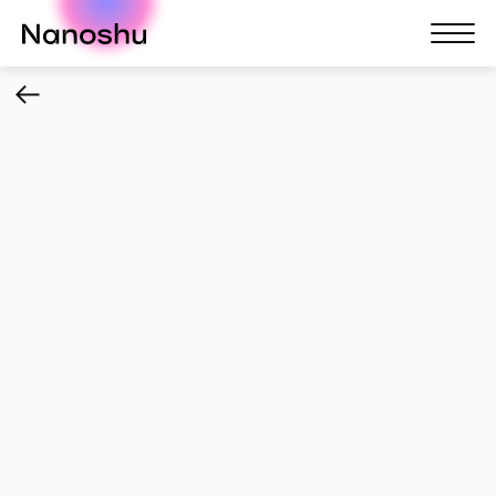
Nanoshu
Nanosh