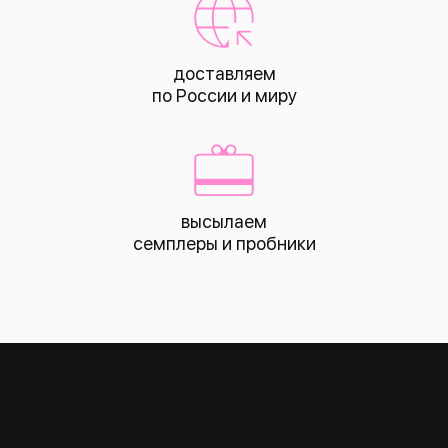
доставляем
по России и миру
высылаем
КАТАЛОГ
семплеры и пробники
все това
лицо
тело
волосы
макияж
skin box
сертифик