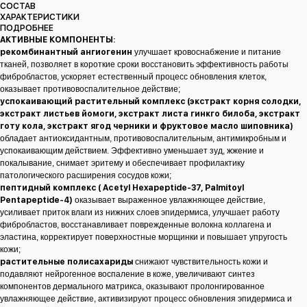
СОСТАВ
ХАРАКТЕРИСТИКИ
ПОДРОБНЕЕ
АКТИВНЫЕ КОМПОНЕНТЫ:
рекомбинантный ангиогенин
улучшает кровоснабжение и питание
тканей, позволяет в короткие сроки восстановить эффективность работы
фибробластов, ускоряет естественный процесс обновления клеток,
оказывает противовоспалительное действие;
успокаивающий растительный комплекс (экстракт корня солодки,
экстракт листьев йомоги, экстракт листа гинкго билоба, экстракт
готу кола, экстракт ягод черники и фруктовое масло шиповника)
обладает антиоксидантным, противовоспалительным, антимикробным и
успокаивающим действием. Эффективно уменьшает зуд, жжение и
покалывание, снимает эритему и обеспечивает профилактику
патологического расширения сосудов кожи;
пептидный комплекс ( Acetyl Hexapeptide-37, Palmitoyl
Pentapeptide-4)
оказывает выраженное увлажняющее действие,
усиливает приток влаги из нижних слоев эпидермиса, улучшает работу
фибробластов, восстанавливает поврежденные волокна коллагена и
эластина, корректирует поверхностные морщинки и повышает упругость
кожи;
растительные полисахариды
снижают чувствительность кожи и
подавляют нейрогенное воспаление в коже, увеличивают синтез
компонентов дермального матрикса, оказывают пролонгированное
увлажняющее действие, активизируют процесс обновления эпидермиса и