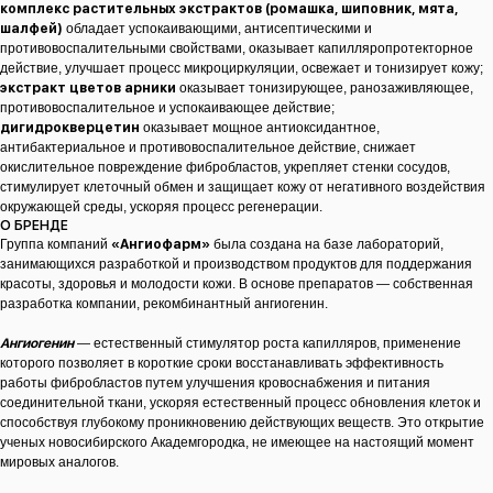
комплекс растительных экстрактов (ромашка, шиповник, мята,
шалфей)
обладает успокаивающими, антисептическими и
противовоспалительными свойствами, оказывает капилляропротекторное
действие, улучшает процесс микроциркуляции, освежает и тонизирует кожу;
экстракт цветов арники
оказывает тонизирующее, ранозаживляющее,
противовоспалительное и успокаивающее действие;
дигидрокверцетин
оказывает мощное антиоксидантное,
антибактериальное и противовоспалительное действие, снижает
окислительное повреждение фибробластов, укрепляет стенки сосудов,
стимулирует клеточный обмен и защищает кожу от негативного воздействия
окружающей среды, ускоряя процесс регенерации.
О БРЕНДЕ
Группа компаний
«Ангиофарм»
была создана на базе лабораторий,
занимающихся разработкой и производством продуктов для поддержания
красоты, здоровья и молодости кожи. В основе препаратов — собственная
разработка компании, рекомбинантный ангиогенин.
Ангиогенин
— естественный стимулятор роста капилляров, применение
которого позволяет в короткие сроки восстанавливать эффективность
работы фибробластов путем улучшения кровоснабжения и питания
соединительной ткани, ускоряя естественный процесс обновления клеток и
способствуя глубокому проникновению действующих веществ. Это открытие
ученых новосибирского Академгородка, не имеющее на настоящий момент
мировых аналогов.