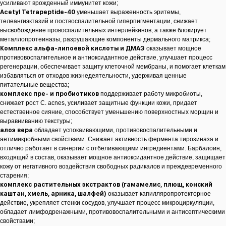
усиливают врожденный иммунитет кожи;
Acetyl Tetrapeptide-40
уменьшает выраженность эритемы,
телеангиэктазий и поствоспалительной гиперпигментации, снижает
высвобождение провоспалительных интерлейкинов, а также блокирует
металлопротеиназы, разрушающие компоненты дермального матрикса;
Комплекс альфа-липоевой кислоты и ДМАЭ
оказывает мощное
противовоспалительное и антиоксидантное действие, улучшает процесс
регенерации, обеспечивает защиту клеточной мембраны, и помогает клеткам
избавляться от отходов жизнедеятельности, удерживая ценные
питательные вещества;
комплекс пре- и пробиотиков
поддерживает работу микробиоты,
снижает рост C. acnes, усиливает защитные функции кожи, придает
естественное сияние, способствует уменьшению поверхностных морщин и
выравниванию текстуры;
алоэ вера
обладает успокаивающими, противовоспалительными и
антимикробными свойствами. Снижает активность фермента тирозиназа и
отлично работает в синергии с отбеливающими ингредиентами. Барбалоин,
входящий в состав, оказывает мощное антиоксидантное действие, защищает
кожу от негативного воздействия свободных радикалов и преждевременного
старения;
комплекс растительных экстрактов (гамамелис, плющ, конский
каштан, хмель, арника, шалфей)
оказывает капилляропротекторное
действие, укрепляет стенки сосудов, улучшает процесс микроциркуляции,
обладает лимфодренажными, противовоспалительными и антисептическими
свойствами;