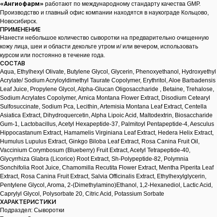
«Ангиофарм»
работают по международному стандарту качества GMP.
Производство и главный офис компании находятся в наукограде Кольцово,
Новосибирск.
ПРИМЕНЕНИЕ
Нанести небольшое количество сыворотки на предварительно очищенную
кожу лица, шеи и области декольте утром и/ или вечером, использовать
курсом или постоянно в течение года.
СОСТАВ
Aqua, Ethylhexyl Olivate, Butylene Glycol, Glycerin, Phenoxyethanol, Hydroxyethyl
Acrylate/ Sodium Acryloyldimethyl Taurate Copolymer, Erythritol, Aloe Barbadensis
Leaf Juice, Propylene Glycol, Alpha-Glucan Oligosaccharide , Betaine, Trehalose,
Sodium Acrylates Copolymer, Arnica Montana Flower Extract, Disodium Cetearyl
Sulfosuccinate, Sodium Pca, Lecithin, Artemisia Montana Leaf Extract, Centella
Asiatica Extract, Dihydroquercetin, Alpha Lipoic Acid, Maltodextrin, Biosaccharide
Gum-1, Lactobacillus, Acetyl Hexapeptide-37, Palmitoyl Pentapeptide-4, Aesculus
Hippocastanum Extract, Hamamelis Virginiana Leaf Extract, Hedera Helix Extract,
Humulus Lupulus Extract, Ginkgo Biloba Leaf Extract, Rosa Canina Fruit Oil,
Vaccinium Corymbosum (Blueberry) Fruit Extract, Acetyl Tetrapeptide-40,
Glycyrrhiza Glabra (Licorice) Root Extract, Sh-Polypeptide-82, Polymnia
Sonchifolia Root Juice, Chamomilla Recutita Flower Extract, Mentha Piperita Leaf
Extract, Rosa Canina Fruit Extract, Salvia Officinalis Extract, Ethylhexylglycerin,
Pentylene Glycol, Aroma, 2-(Dimethylamino)Ethanol, 1,2-Hexanediol, Lactic Acid,
Caprylyl Glycol, Polysorbate 20, Citric Acid, Potassium Sorbate
ХАРАКТЕРИСТИКИ
Подраздел: Сыворотки