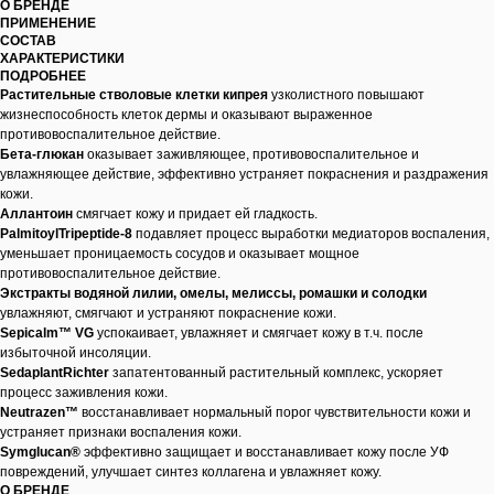
О БРЕНДЕ
ПРИМЕНЕНИЕ
СОСТАВ
ХАРАКТЕРИСТИКИ
ПОДРОБНЕЕ
Растительные стволовые клетки кипрея
узколистного повышают
жизнеспособность клеток дермы и оказывают выраженное
противовоспалительное действие.
Бета-глюкан
оказывает заживляющее, противовоспалительное и
увлажняющее действие, эффективно устраняет покраснения и раздражения
кожи.
Аллантоин
смягчает кожу и придает ей гладкость.
PalmitoylTripeptide-8
подавляет процесс выработки медиаторов воспаления,
уменьшает проницаемость сосудов и оказывает мощное
противовоспалительное действие.
Экстракты водяной лилии, омелы, мелиссы, ромашки и солодки
увлажняют, смягчают и устраняют покраснение кожи.
Sepicalm™ VG
успокаивает, увлажняет и смягчает кожу в т.ч. после
избыточной инсоляции.
SedaplantRichter
запатентованный растительный комплекс, ускоряет
процесс заживления кожи.
Neutrazen™
восстанавливает нормальный порог чувствительности кожи и
устраняет признаки воспаления кожи.
Symglucan®
эффективно защищает и восстанавливает кожу после УФ
повреждений, улучшает синтез коллагена и увлажняет кожу.
О БРЕНДЕ