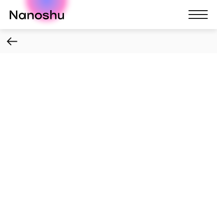
Nanoshu
Nanosh