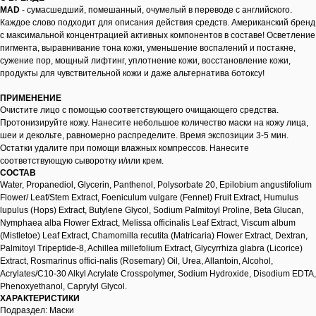
MAD
- сумасшедший, помешанный, очумелый в переводе с английского.
Каждое слово подходит для описания действия средств. Американский бренд
с максимальной концентрацией активных компонентов в составе! Осветление
пигмента, выравнивание тона кожи, уменьшение воспалений и постакне,
сужение пор, мощный лифтинг, уплотнение кожи, восстановление кожи,
продукты для чувствительной кожи и даже альтернатива ботоксу!
ПРИМЕНЕНИЕ
Очистите лицо с помощью соответствующего очищающего средства.
Протонизируйте кожу. Нанесите небольшое количество маски на кожу лица,
шеи и декольте, равномерно распределите. Время экспозиции 3-5 мин.
Остатки удалите при помощи влажных компрессов. Нанесите
соответствующую сыворотку и/или крем.
СОСТАВ
Water, Propanediol, Glycerin, Panthenol, Polysorbate 20, Epilobium angustifolium
Flower/ Leaf/Stem Extract, Foeniculum vulgare (Fennel) Fruit Extract, Humulus
lupulus (Hops) Extract, Butylene Glycol, Sodium Palmitoyl Proline, Beta Glucan,
Nymphaea alba Flower Extract, Melissa officinalis Leaf Extract, Viscum album
(Mistletoe) Leaf Extract, Chamomilla recutita (Matricaria) Flower Extract, Dextran,
Palmitoyl Tripeptide-8, Achillea millefolium Extract, Glycyrrhiza glabra (Licorice)
Extract, Rosmarinus offici-nalis (Rosemary) Oil, Urea, Allantoin, Alcohol,
Acrylates/C10-30 Alkyl Acrylate Crosspolymer, Sodium Hydroxide, Disodium EDTA,
Phenoxyethanol, Caprylyl Glycol.
ХАРАКТЕРИСТИКИ
Подраздел: Маски