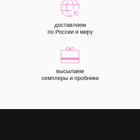
доставляем
по России и миру
высылаем
КАТАЛОГ
семплеры и пробники
все
товары
лицо
тело
волосы
макияж
skin box
сертифик