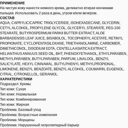
ПРИМЕНЕНИЕ
На чистую кожу нанести немного крема, деликатно втирая кончиками
пальцев. Использовать 2 раза в день, утром и/или вечером.
СОСТАВ
AQUA, CAPRYLIC/CAPRIC TRIGLYCERIDE, ISOHEXADECANE, GLYCERIN,
CETYL ALCOHOL, PROPYLENE GLYCOL, GLYCERYL STEARATE, PEG-100
STEARATE, BUTYROSPERMUM PARKII BUTTER EXTRACT, ALOE
BARBADENSIS LEAF JUICE, BISABOLOL, TOCOPHERYL ACETATE, RETINYL
PROPIONATE, CYCLOPENTASILOXANE, TRIETHANOLAMINE, CARBOMER,
DIMETHICONOL, DISODIUM EDTA, CENTELLA ASIATICA EXTRACT,
HELIANTHUS ANNUUS SEED OIL, BHT, PHENOXYETHANOL, ETHYLPARABEN,
METHYLPARABEN, BUTYLPARABEN, PARFUM, LINALOOL, BENZYL
SALICYLATE, HEXYL CINNAMAL, BUTYLPHENYL METHYLPROPIONAL,
LIMONENE, BENZYL BENZOATE, BENZYL ALCOHOL, COUMARIN, EUGENOL,
CITRAL, CITRONELLOL, GERANIOL.
ХАРАКТЕРИСТИКИ
Подраздел: Кремы
Тип кожи: Сухая
Тип кожи: Нормальная
Тип кожи: Комбинированная
Тип кожи: Жирная
Проблема: Базовый уход
Проблема: Возрастные изменения
Проблема: Морщины
Проблема: Нарушенный гилролипидный барьер