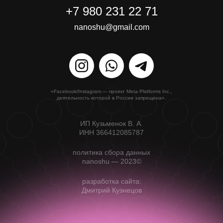
+7 980 231 22 71
nanoshu@gmail.com
«Facebook/Instagram — проект Meta Platforms Inc.,
деятельность которой в России запрещена».
ИП Кузьменок В. А.
ИНН 366412085787
политика сбора данных
nanoshu — 2023©
разработка сайта:
Дмитрий Кузнецов