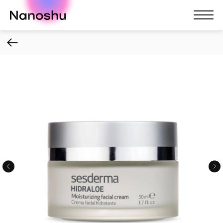
Nanoshu
Nanosh