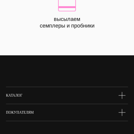
высылаем
КАТАЛОГ
семплеры и пробники
все
товары
лицо
тело
волосы
макияж
skin box
сертифик
КАТАЛОГ
ПОКУПАТЕЛЯМ