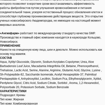
которого позволяет в короткие сроки восстанавливать эффективность
работы фибробластов путем улучшения кровоснабжения и питания
соединительной ткани, ускоряя естественный процесс обновления клеток и
способствуя глубокому проникновению действующих веществ. Это открытие
ученых новосибирского Академгородка, не имеющее на настоящий момент
мировых аналогов.
«Ангиофарм»
работают по международному стандарту качества GMP.
Производство и главный офис компании находятся в наукограде Кольцово,
Новосибирск.
ПРИМЕНЕНИЕ
Нанести на очищенную кожу лица, шеи и декольте. Можно использовать как
основу под макияж.
СОСТАВ
Aqua, Xylityl Glucoside, Glycerin, Sodium Acrylates Copolymer, Urea, Aloe
Barbadensis Leaf Juice, Macadamia Integrifolia Oil, Betaine, Phenoxyethanol,
Trehalose, Lactic Acid, Serine, Alanine, Arginine, Glutamic Acid, Glycine, Lysine ,
Sh-Polypeptide-82, Saccharide Isomerate, Acetyl Hexapeptide-37, Palmitoyl
Pentapeptide-4, Anhydroxylitol, Lecithin, Sodium Pca, Ethylhexylglycerin, Xylitol,
Pentylene Glycol, Citric Acid, Sodium Citrate, Sorbitol , Aroma, 1,2-Hexanediol,
Polysorbate 20, Potassium Sorbate, Sodium Benzoate
ХАРАКТЕРИСТИКИ
Подраздел: Кремы
Тип кожи: Жирная
Тип кожи: Комбинированная