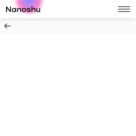
Nanoshu
Nanosh