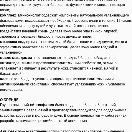
церамида в тканях, улучшает барьерные функции кожи и снижает потерю
влаги;
комплекс аминокислот
содержит компоненты натурального увлажняющего
фактора кожи, поддерживает необходимый уровень влаги в течение 12 часов,
обеспечивая защиту сухой и чувствительной кожи от негативного
воздействия внешней среды, делает кожу более эластичной, упругой,
здоровой и повышает биодоступность других активов;
мочевина
поддерживает оптимальный баланс влаги в эпидермисе, мягко и
эффективно работает с гиперкератозом, делая кожу более гладкой и
увлажненной;
масло макадамии
восстанавливает липидный барьер, обладает
антиоксидантными и противовоспалительными свойствами, отлично
увлажняет и смягчает, в результате кожа становится нежной, мягкой и
бархатистой;
алоэ вера
обладает успокаивающими, противовоспалительными и
антимикробными свойствами, способствует увлажнению кожи и усилению
регенерации.
О БРЕНДЕ
Группа компаний
«Ангиофарм»
была создана на базе лабораторий,
занимающихся разработкой и производством продуктов для поддержания
красоты, здоровья и молодости кожи. В основе препаратов — собственная
разработка компании, рекомбинантный ангиогенин.
Ангиогенин
— естественный стимулятор роста капилляров, применение