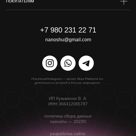
ПОКУПАТЕЛЯМ
+7 980 231 22 71
nanoshu@gmail.com
«Facebook/Instagram — проект Meta Platforms Inc.,
деятельность которой в России запрещена».
ИП Кузьменок В. А.
ИНН 366412085787
политика сбора данных
nanoshu — 2023©
разработка сайта: