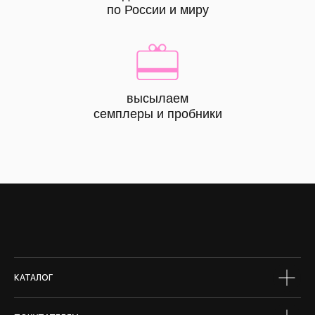
по России и миру
высылаем
КАТАЛОГ
семплеры и пробники
все
товары
лицо
тело
волосы
макияж
skin box
сертифик
КАТАЛОГ