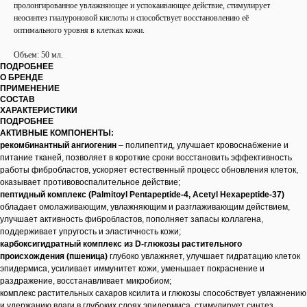
пролонгированное увлажняющее и успокаивающее действие, стимулирует
неосинтез гиалуроновой кислоты и способствует восстановлению её
оптимального уровня в клетках кожи.
Объем: 50 мл.
ПОДРОБНЕЕ
О БРЕНДЕ
ПРИМЕНЕНИЕ
СОСТАВ
ХАРАКТЕРИСТИКИ
ПОДРОБНЕЕ
АКТИВНЫЕ КОМПОНЕНТЫ:
рекомбинантный ангиогенин
– полипептид, улучшает кровоснабжение и
питание тканей, позволяет в короткие сроки восстановить эффективность
работы фибробластов, ускоряет естественный процесс обновления клеток,
оказывает противовоспалительное действие;
пептидный комплекс (Palmitoyl Pentapeptide-4, Acetyl Hexapeptide-37)
обладает омолаживающим, увлажняющим и разглаживающим действием,
улучшает активность фибробластов, пополняет запасы коллагена,
поддерживает упругость и эластичность кожи;
карбоксигидратный комплекс из D-глюкозы растительного
происхождения (пшеница)
глубоко увлажняет, улучшает гидратацию клеток
эпидермиса, усиливает иммунитет кожи, уменьшает покраснение и
раздражение, восстанавливает микробиом;
комплекс растительных сахаров ксилита и глюкозы способствует увлажнению
и удержанию влаги в глубоких слоях эпидермиса, стимулирует синтез