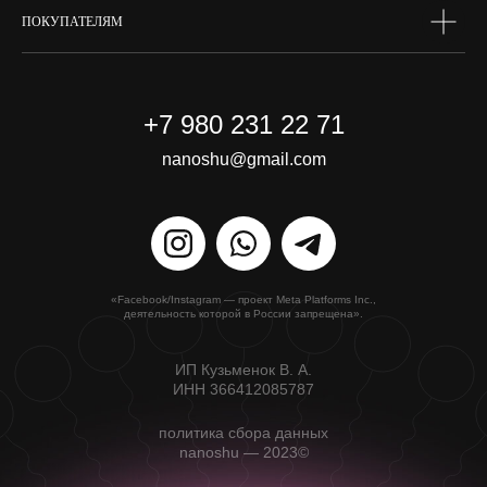
ПОКУПАТЕЛЯМ
+7 980 231 22 71
nanoshu@gmail.com
«Facebook/Instagram — проект Meta Platforms Inc.,
деятельность которой в России запрещена».
ИП Кузьменок В. А.
ИНН 366412085787
политика сбора данных
nanoshu — 2023©