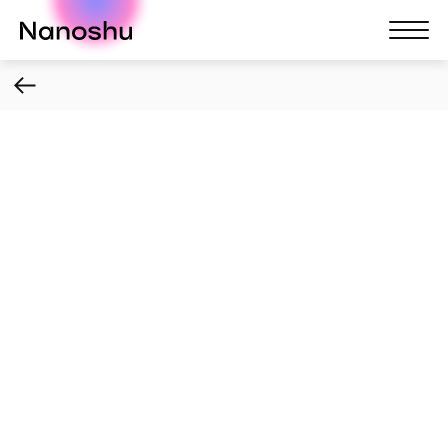
Nanoshu
Nanosh