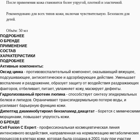
После применения кожа становится более упругой, плотной и эластичной.
Рекомендовано для всех типов кожи, включая чувствительную. Безопасен для
детей.
Объём: 50 мл
ПОДРОБНЕЕ
О БРЕНДЕ
ПРИМЕНЕНИЕ
СОСТАВ
ХАРАКТЕРИСТИКИ
ПОДРОБНЕЕ
Активные компоненты:
Оксид цинка
- противовоспалительный компонент, оказывающий вяжущее,
подсушивающее, антисептическое и адсорбирующее действие. Уменьшает
воспаление и раздражение, образует защиту от воздействия раздражающих
факторов, отбеливает, питает, увлажняет кожу, маскирует дефекты.
Гидролизованный протеин люпина
- способствует синтезу эпидермальных
белков и липидов. Ограничивает трансэпидермальную потерю воды, и
усиливает барьерную функцию кожи.
Дипептид диаминобутироил бензиламид диацетат
- борется с мимическими
морщинами, повышает упругость кожи.
О БРЕНДЕ
Cell Fusion C Expert
- профессиональная космецевтическая линия
интенсивного воздействия, направленная на нормализацию метаболических
процессов в клетках кожи, которая была создана в 2001 году при участии