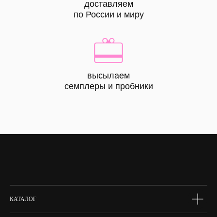
доставляем
по России и миру
высылаем
КАТАЛОГ
семплеры и пробники
все
товары
лицо
тело
волосы
макияж
skin box
сертифик
КАТАЛОГ