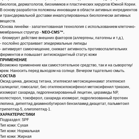
биологов, дерматологов, биохимиков и пластических хирургов Южной Кореи.
В основу разработок положены инновации в области активных ингредиентов
и трансдермальной доставки инкапсулированных биологически активных
веществ.
Основа линейки - запатентованная технология с использованием клеточно-
мембранных структур -
NEO-CMS™.
- блокирует действие внешних факторов (аллергены, патогены и т.д.),
- послойно достраивает эпидермальные липиды
- активирует самоочищение, снижает активность противоспалительних
ферментов и повышает антиоксидантный статус кожи
ПРИМЕНЕНИЕ
Возможно применение как самостоятельное средство, так и на сыворотку/
крем. Наносить перед выходом на солнце. Вечером тщательно смыть.
СОСТАВ
Оксид цинка, диоксид титана, этилгексил метоксициннамат этилгексил
салицилат, гомосалат, бис-этилгексилоксифенол метоксифенил триазин,
изомерат сахарида, гидрогенизированный лецитин, церамиды NP,
холестерол, токоферол, сахарида изомерат, гидролизованный протеин
люпина, дипептид диаминобутироил бензиламид диацетат, пальмитоил
трипептид-5, олигопептид-1.
ХАРАКТЕРИСТИКИ
Подраздел: SPF
Тип кожи: Сухая
Тип кожи: Нормальная
Тип кожи: Жирная