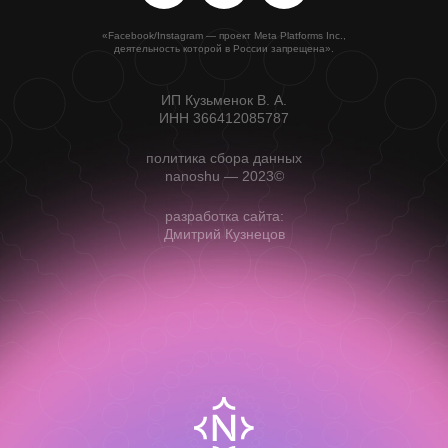
«Facebook/Instagram — проект Meta Platforms Inc.,
деятельность которой в России запрещена».
ИП Кузьменок В. А.
ИНН 366412085787
политика сбора данных
nanoshu — 2023©
разработка сайта:
Дмитрий Кузнецов