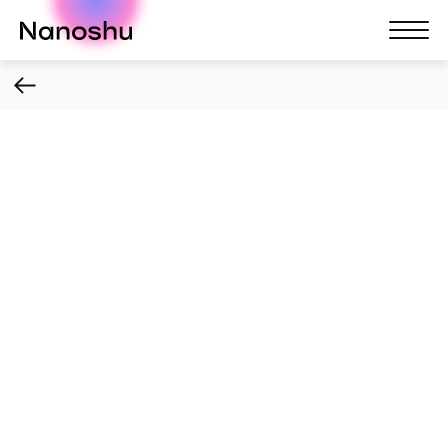
Nanoshu
Nanosh