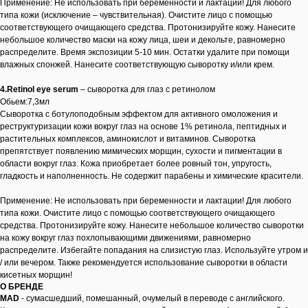
Применение: Не использовать при беременности и лактации! Для любого
типа кожи (исключение – чувствительная). Очистите лицо с помощью
соответствующего очищающего средства. Протонизируйте кожу. Нанесите
небольшое количество маски на кожу лица, шеи и декольте, равномерно
распределите. Время экспозиции 5-10 мин. Остатки удалите при помощи
влажных спонжей. Нанесите соответствующую сыворотку и/или крем.
4.Retinol eye serum
– сыворотка для глаз с ретинолом
Обьем:7,3мл
Сыворотка с ботулоподобным эффектом для активного омоложения и
реструктуризации кожи вокруг глаз на основе 1% ретинола, пептидных и
растительных комплексов, аминокислот и витаминов. Сыворотка
препятствует появлению мимических морщин, сухости и пигментации в
области вокруг глаз. Кожа приобретает более ровный тон, упругость,
гладкость и наполненность. Не содержит парабены и химические красители.
Применение: Не использовать при беременности и лактации! Для любого
типа кожи. Очистите лицо с помощью соответствующего очищающего
средства. Протонизируйте кожу. Нанесите небольшое количество сыворотки
на кожу вокруг глаз похлопывающими движениями, равномерно
распределите. Избегайте попадания на слизистую глаз. Используйте утром и
/ или вечером. Также рекомендуется использование сыворотки в области
кисетных морщин!
О БРЕНДЕ
MAD
- сумасшедший, помешанный, очумелый в переводе с английского.