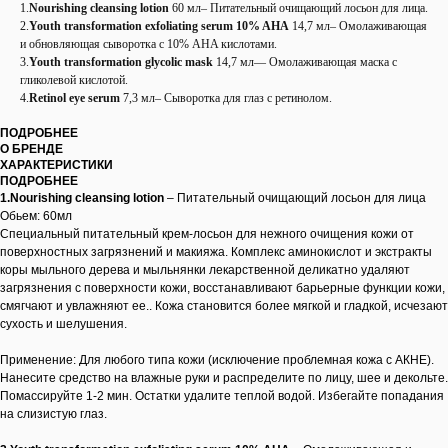
1.
Nourishing cleansing lotion
60 мл– Питательный очищающий лосьон для лица.
2.
Youth transformation exfoliating serum 10% AHA
14,7 мл– Омолаживающая
и обновляющая сыворотка с 10% AHA кислотами.
3.
Youth transformation glycolic mask
14,7 мл— Омолаживающая маска с
гликолевой кислотой.
4.
Retinol eye serum
7,3 мл– Сыворотка для глаз с ретинолом.
ПОДРОБНЕЕ
О БРЕНДЕ
ХАРАКТЕРИСТИКИ
ПОДРОБНЕЕ
1.Nourishing cleansing lotion
– Питательный очищающий лосьон для лица
Обьем: 60мл
Специальный питательный крем-лосьон для нежного очищения кожи от
поверхностных загрязнений и макияжа. Комплекс аминокислот и экстракты
коры мыльного дерева и мыльнянки лекарственной деликатно удаляют
загрязнения с поверхности кожи, восстанавливают барьерные функции кожи,
смягчают и увлажняют ее.. Кожа становится более мягкой и гладкой, исчезают
сухость и шелушения.
Применение: Для любого типа кожи (исключение проблемная кожа с АКНЕ).
Нанесите средство на влажные руки и распределите по лицу, шее и декольте.
Помассируйте 1-2 мин. Остатки удалите теплой водой. Избегайте попадания
на слизистую глаз.