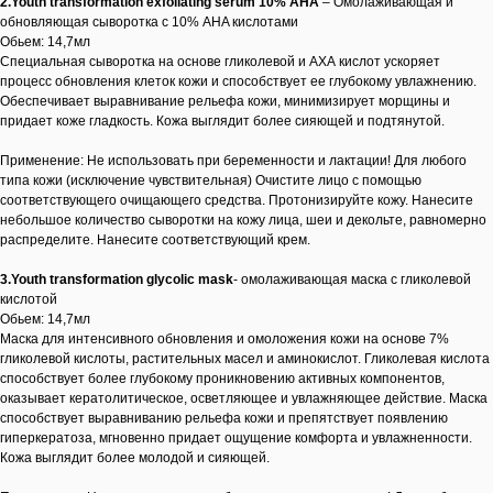
2.Youth transformation exfoliating serum 10% AHA
– Омолаживающая и
обновляющая сыворотка с 10% AHA кислотами
Обьем: 14,7мл
Специальная сыворотка на основе гликолевой и АХА кислот ускоряет
процесс обновления клеток кожи и способствует ее глубокому увлажнению.
Обеспечивает выравнивание рельефа кожи, минимизирует морщины и
придает коже гладкость. Кожа выглядит более сияющей и подтянутой.
Применение: Не использовать при беременности и лактации! Для любого
типа кожи (исключение чувствительная) Очистите лицо с помощью
соответствующего очищающего средства. Протонизируйте кожу. Нанесите
небольшое количество сыворотки на кожу лица, шеи и декольте, равномерно
распределите. Нанесите соответствующий крем.
3.Youth transformation glycolic mask
- омолаживающая маска с гликолевой
кислотой
Обьем: 14,7мл
Маска для интенсивного обновления и омоложения кожи на основе 7%
гликолевой кислоты, растительных масел и аминокислот. Гликолевая кислота
способствует более глубокому проникновению активных компонентов,
оказывает кератолитическое, осветляющее и увлажняющее действие. Маска
способствует выравниванию рельефа кожи и препятствует появлению
гиперкератоза, мгновенно придает ощущение комфорта и увлажненности.
Кожа выглядит более молодой и сияющей.