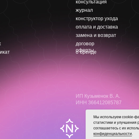
консультация
журнал
конструктор ухода
оплата и доставка
замена и возврат
x
договор
оферты
икат
о бренде
ИП Кузьменок В. А.
ИНН 366412085787
Мы используем cookie-фа
статистики и улучшения 
соглашаетесь с их испо
конфиденциальности
.