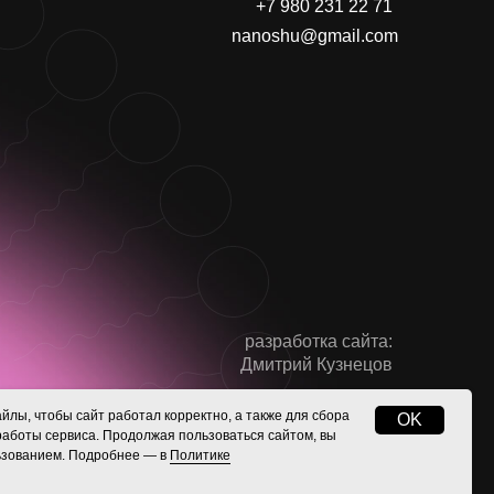
+7 980 231 22 71
nanoshu@gmail.com
разработка сайта:
Дмитрий Кузнецов
йлы, чтобы сайт работал корректно, а также для сбора
OK
работы сервиса. Продолжая пользоваться сайтом, вы
льзованием. Подробнее — в
Политике