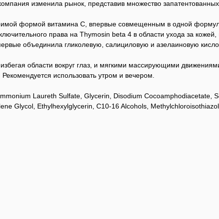
компания изменила рынок, представив множество запатентованных 
оримой формой витамина C, впервые совмещенным в одной формул
ючительного права на Thymosin beta 4 в области ухода за кожей,
первые объединила гликолевую, салициловую и азелаиновую кисл
 избегая области вокруг глаз, и мягкими массирующими движениям
. Рекомендуется использовать утром и вечером.
 Ammonium Laureth Sulfate, Glycerin, Disodium Cocoamphodiacetate, 
exylene Glycol, Ethylhexylglycerin, C10-16 Alcohols, Methylchloroisothi