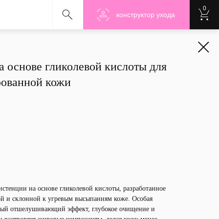
0
Nanoshu
Nanoshu
Nanosh
конструктор ухода
 основе гликолевой кислоты для
рованной кожи
истенции на основе гликолевой кислоты, разработанное
й и склонной к угревым высыпаниям коже. Особая
тый отшелушивающий эффект, глубокое очищение и