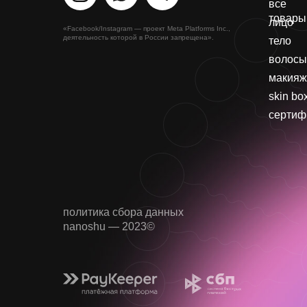
все
товары
лицо
«Facebook/Instagram — проект Meta Platforms Inc.,
деятельность которой в России запрещена».
тело
волосы
макияж
skin bo
сертиф
политика сбора данных
nanoshu — 2023©