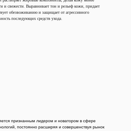
 растворяет жировые компоненты, делая кожу менее
и и свежести. Выравнивает тон и рельеф кожи, придает
ствует обезвоживанию и защищает от агрессивного
вность последующих средств ухода.
вляется признанным лидером и новатором в сфере
нологий, постоянно расширяя и совершенствуя рынок