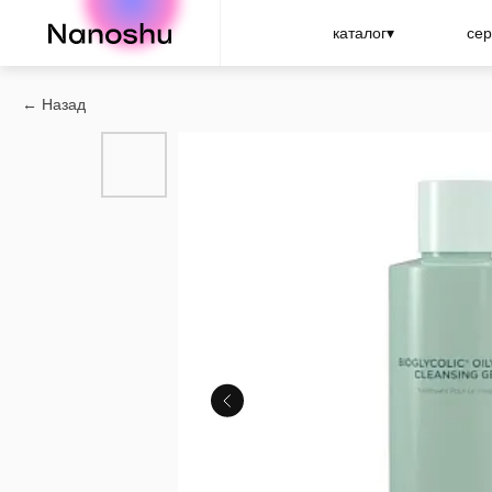
Nanoshu
каталог▾
сер
Назад