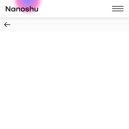
Nanoshu
Nanosh