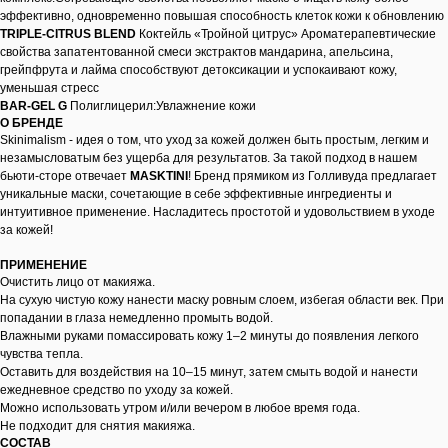
эффективно, одновременно повышая способность клеток кожи к обновлению
TRIPLE-CITRUS BLEND
Коктейль «Тройной цитрус» Ароматерапевтические
свойства запатентованной смеси экстрактов мандарина, апельсина,
грейпфрута и лайма способствуют детоксикации и успокаивают кожу,
уменьшая стресс
BAR-GEL G
Полиглицерил:Увлажнение кожи
О БРЕНДЕ
Skinimalism - идея о том, что уход за кожей должен быть простым, легким и
незамысловатым без ущерба для результатов. За такой подход в нашем
бьюти-сторе отвечает
MASKTINI
! Бренд прямиком из Голливуда предлагает
уникальные маски, сочетающие в себе эффективные ингредиенты и
интуитивное применение. Насладитесь простотой и удовольствием в уходе
за кожей!
ПРИМЕНЕНИЕ
Очистить лицо от макияжа.
На сухую чистую кожу нанести маску ровным слоем, избегая области век. При
попадании в глаза немедленно промыть водой.
Влажными руками помассировать кожу 1–2 минуты до появления легкого
чувства тепла.
Оставить для воздействия на 10–15 минут, затем смыть водой и нанести
ежедневное средство по уходу за кожей.
Можно использовать утром и/или вечером в любое время года.
Не подходит для снятия макияжа.
СОСТАВ