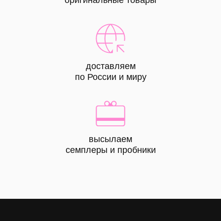
оригинальные товары
доставляем
по России и миру
высылаем
КАТАЛОГ
семплеры и пробники
все
товары
лицо
тело
волосы
макияж