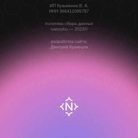
ИП Кузьменок В. А.
ИНН 366412085787
политика сбора данных
nanoshu — 2023©
разработка сайта:
Дмитрий Кузнецов