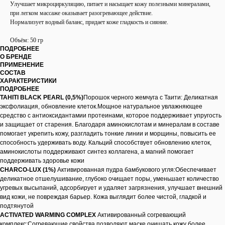
Улучшает микроциркуляцию, питает и насыщает кожу полезными минералами,
при легком массаже оказывает разогревающее действие.
Нормализует водный баланс, придает коже гладкость и сияние.
Объём: 50 гр
ПОДРОБНЕЕ
О БРЕНДЕ
ПРИМЕНЕНИЕ
СОСТАВ
ХАРАКТЕРИСТИКИ
ПОДРОБНЕЕ
TAHITI BLACK PEARL (0,5%)
Порошок черного жемчуга с Таити: Деликатная
эксфолиация, обновление клеток.Мощное натуральное увлажняющее
средство с антиоксидантамии протеинами, которое поддерживает упругость
и защищает от старения. Благодаря аминокислотам и минералам в составе
помогает укрепить кожу, разгладить тонкие линии и морщины, повысить ее
способность удерживать воду. Кальций способствует обновлению клеток,
аминокислоты поддерживают синтез коллагена, а магний помогает
поддерживать здоровье кожи
CHARCO-LUX (1%)
Активированная пудра бамбукового угля:Обеспечивает
деликатное отшелушивание, глубоко очищает поры, уменьшает количество
угревых высыпаний, адсорбирует и удаляет загрязнения, улучшает внешний
вид кожи, не повреждая барьер. Кожа выглядит более чистой, гладкой и
подтянутой
ACTIVATED WARMING COMPLEX
Активированный согревающий
комплекс:Согревающие свойства позволяют маске очищать кожу более