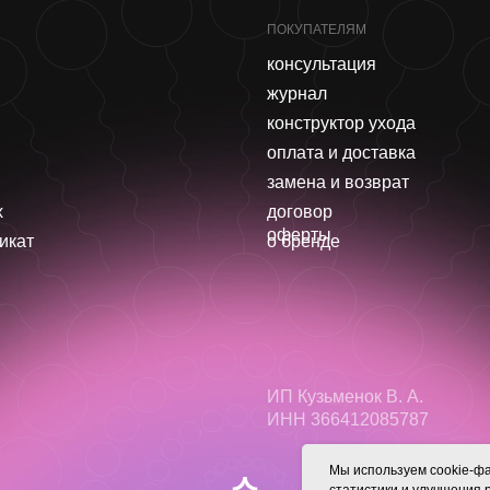
ПОКУПАТЕЛЯМ
консультация
журнал
конструктор ухода
оплата и доставка
замена и возврат
x
договор
оферты
икат
о бренде
ИП Кузьменок В. А.
ИНН 366412085787
Мы используем cookie-фа