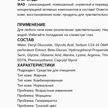
MAD
- сумасшедший, помешанный, очумелый в переводе 
концентрацией активных компонентов в составе! Освет
кожи, восстановление кожи, продукты для чувствительно
ПРИМЕНЕНИЕ
Для любого типа кожи (исключение чувствительная). Нан
водой. Избегайте попадания на слизистую глаз.
СОСТАВ
Water, Decyl Glucoside, Glycolic Acid, Sodium C14-16 Ole
perforatum Extract, Beta-Glucan, Hydroxyphenyl Propamidob
Serin, Glycine, Glutamic Acid, Alanine, Lysine, Arginine, 
EDTA, Phenoxyethanol, Caprylyl Glycol
ХАРАКТЕРИСТИКИ
Подраздел: Cредства для очищения
Тип кожи: Жирная
Тип кожи: Комбинированная
Тип кожи: Нормальная
Проблема: Возрастные изменения
Проблема: Морщины
Проблема: Гиперкератоз
Проблема: Тусклый цвет