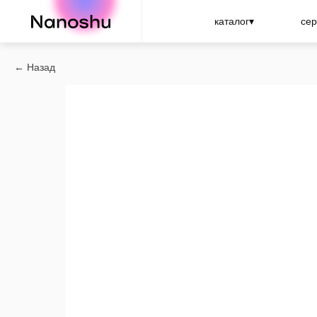
Nanoshu
каталог▾
сер
Назад