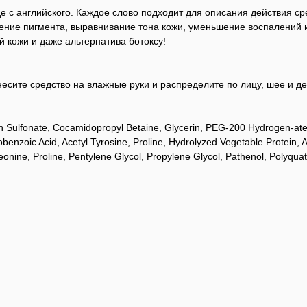
с английского. Каждое слово подходит для описания действия ср
ление пигмента, выравнивание тона кожи, уменьшение воспалений 
й кожи и даже альтернатива ботоксу!
есите средство на влажные руки и распределите по лицу, шее и де
fin Sulfonate, Cocamidopropyl Betaine, Glycerin, PEG-200 Hydrogen-at
enzoic Acid, Acetyl Tyrosine, Proline, Hydrolyzed Vegetable Protein, 
Threonine, Proline, Pentylene Glycol, Propylene Glycol, Pathenol, Poly