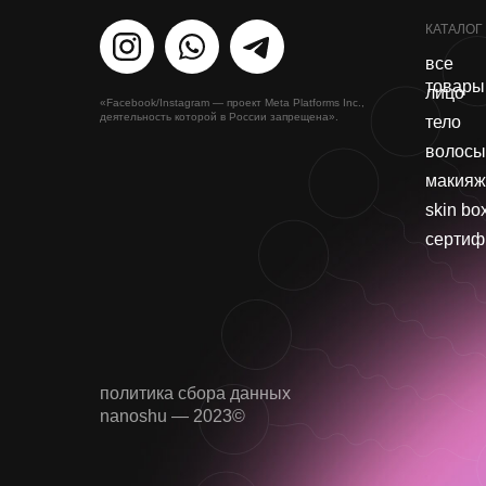
КАТАЛОГ
все
товары
лицо
«Facebook/Instagram — проект Meta Platforms Inc.,
деятельность которой в России запрещена».
тело
волосы
макияж
skin bo
сертиф
политика сбора данных
nanoshu — 2023©