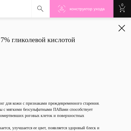
0
Nanoshu
Nanoshu
Nanosh
конструктор ухода
7% гликолевой кислотой
нг для кожи с признаками преждевременного старения.
ты с мягкими безсульфатными ПАВами способствует
омертвевших роговых клеток и поверхностных
ается, улучшается ее цвет, появляется здоровый блеск и