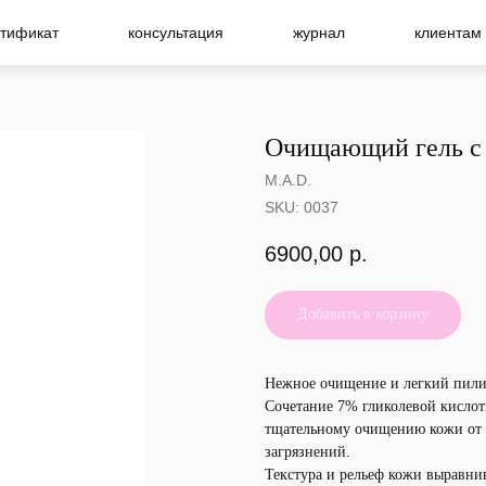
тификат
консультация
журнал
клиентам
Очищающий гель с 
M.A.D.
SKU:
0037
6900,00
р.
Добавить в корзину
Нежное очищение и легкий пили
Сочетание 7% гликолевой кисло
тщательному очищению кожи от 
загрязнений.
Текстура и рельеф кожи выравнив