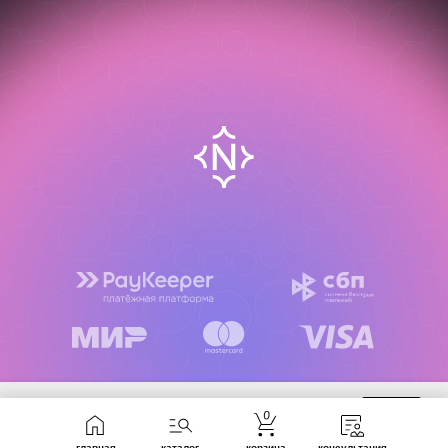
Мы используем cookie-файлы, чтобы сайт работал корректно, а
OK
0
также для сбора статистики и улучшения работы сервиса.
Продолжая пользоваться сайтом, вы соглашаетесь с их
использованием. Подробнее — в
Политике конфиденциальности
.
главная
каталог
корзина
консультация