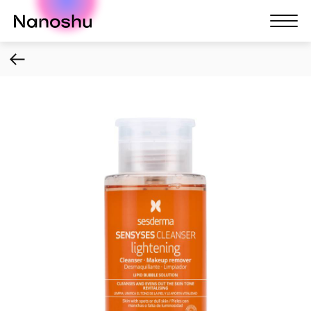
Nanoshu
Nanosh