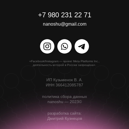
+7 980 231 22 71
nanoshu@gmail.com
«Facebook/Instagram — проект Meta Platforms Inc.,
деятельность которой в России запрещена».
ИП Кузьменок В. А.
ИНН 366412085787
политика сбора данных
nanoshu — 2023©
разработка сайта:
Дмитрий Кузнецов