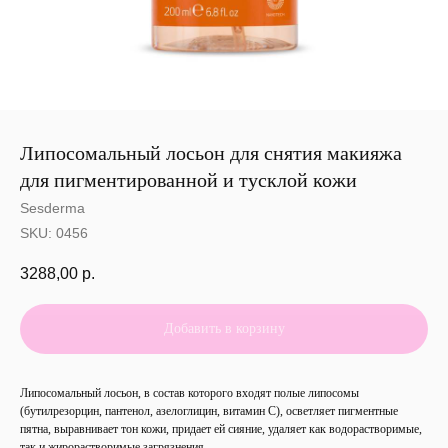
Липосомальный лосьон для снятия макияжа
для пигментированной и тусклой кожи
Sesderma
SKU:
0456
3288,00
р.
Добавить в корзину
Липосомальный лосьон, в состав которого входят полые липосомы
(бутилрезорцин, пантенол, азелоглицин, витамин С), осветляет пигментные
пятна, выравнивает тон кожи, придает ей сияние, удаляет как водорастворимые,
так и жирорастворимые загрязнения.