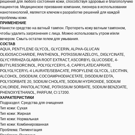
решений для любого состояния кожи, способствуя здоровью и благополучию
пациентов. Медицинское призвание компании, пионера в использовании
нанотехнологий, является ключом к разработке решений для каждой
проблемы кожи.
ПРИМЕНЕНИЕ
Нанести средство на ватный тампон. Протереть кожу ватным тампоном,
чтобы удалить загрязнения с лица. Можно использовать утром и/или
вечером. Смыть остатки гелем для умывания.
СОСТАВ
AQUA, PENTYLENE GLYCOL, GLYCERIN, ALPHA-GLUCAN
OLIGOSACCHARIDE, PANTHENOL, POTASSIUM AZELOYL, DIGLYCINATE,
GLYCYRRHIZA GLABRA ROOT EXTRACT, ASCORBYL GLUCOSIDE, 4-
BUTYLRESORCINOL, POLYGLYCERYL-6, CAPRYLATE/CAPRATE,
POLYGLYCERYL-4 LAURATE/SEBACATE, PROPYLENE GLYCOL, LECITHIN,
ALCOHOL, DISODIUM, COCOAMPHODIACETATE, DISODIUM EDTA,
POLYSORBATE 20, SODIUM CHOLATE, SODIUM HYDROXIDE, SODIUM
CHLORIDE, PANTOLACTONE, POTASSIUM SORBATE, SODIUM BENZOATE,
PHENOXYETHANOL, PARFUM, CI 17200.
ХАРАКТЕРИСТИКИ
Подраздел: Cредства для очищения
Тип кожи: Сухая
Тип кожи: Жирная
Тип кожи: Нормальная
Тип кожи: Комбинированная
Проблема: Пигментация