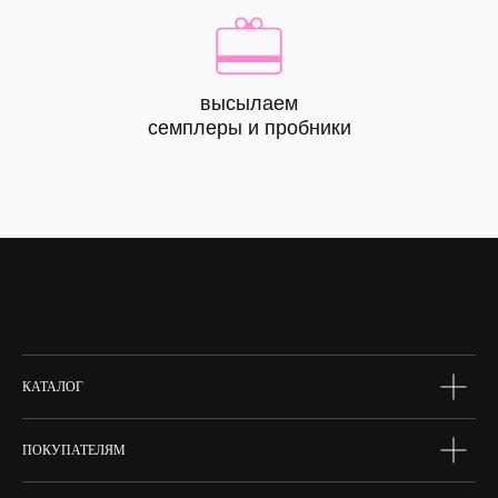
высылаем
КАТАЛОГ
семплеры и пробники
все
товары
лицо
тело
волосы
макияж
skin box
сертифик
КАТАЛОГ
ПОКУПАТЕЛЯМ