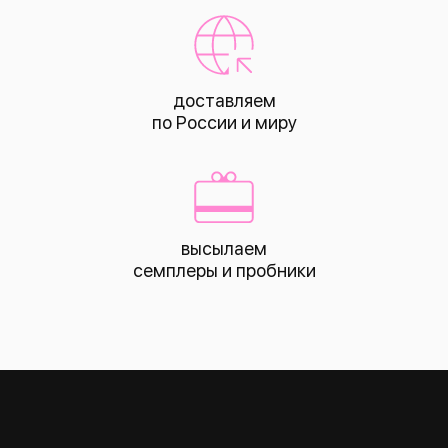
доставляем
по России и миру
высылаем
КАТАЛОГ
семплеры и пробники
все това
лицо
тело
волосы
макияж
skin box