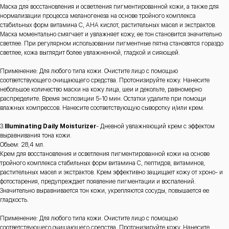
Маска для восстановления и осветления пигментированной кожи, а также для
нормализации процесса меланогенеза на основе тройного комплекса
стабильных форм витамина С, АНА кислот, растительных масел и экстрактов.
Маска моментально смягчает и увлажняет кожу, ее тон становится значительно
светлее. При регулярном использовании пигментные пятна становятся гораздо
светлее, кожа выглядит более увлажненной, гладкой и сияющей.
Применение: Для любого типа кожи. Очистите лицо с помощью
соответствующего очищающего средства. Протонизируйте кожу. Нанесите
небольшое количество маски на кожу лица, шеи и декольте, равномерно
распределите. Время экспозиции 5-10 мин. Остатки удалите при помощи
влажных компрессов. Нанесите соответствующую сыворотку и/или крем.
3.
Illuminating Daily Moisturizer
- Дневной увлажняющий крем с эффектом
выравнивания тона кожи.
Обьем: 28,4 мл.
Крем для восстановления и осветления пигментированной кожи на основе
тройного комплекса стабильных форм витамина С, пептидов, витаминов,
растительных масел и экстрактов. Крем эффективно защищает кожу от хроно- и
фотостарения, предупреждает появление пигментации и воспалений.
Значительно выравнивается тон кожи, укрепляются сосуды, повышается ее
гладкость.
Применение: Для любого типа кожи. Очистите лицо с помощью
соответствующего очищающего средства. Протонизируйте кожу. Нанесите