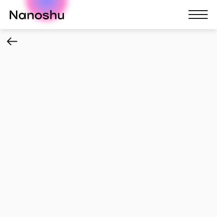
Nanoshu
Nanosh