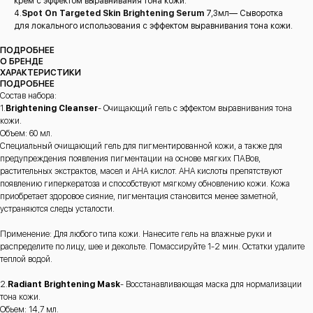
крем с эффектом выравнивания тона кожи.
4.
Spot On Targeted Skin Brightening Serum
7,3мл— Сыворотка
для локального использования с эффектом выравнивания тона кожи.
ПОДРОБНЕЕ
О БРЕНДЕ
ХАРАКТЕРИСТИКИ
ПОДРОБНЕЕ
Состав набора:
1.
Brightening Cleanser
- Очищающий гель с эффектом выравнивания тона
кожи.
Объем: 60 мл.
Специальный очищающий гель для пигментированной кожи, а также для
предупреждения появления пигментации на основе мягких ПАВов,
растительных экстрактов, масел и AHA кислот. AHA кислоты препятствуют
появлению гиперкератоза и способствуют мягкому обновлению кожи. Кожа
приобретает здоровое сияние, пигментация становится менее заметной,
устраняются следы усталости.
Применение: Для любого типа кожи. Нанесите гель на влажные руки и
распределите по лицу, шее и декольте. Помассируйте 1-2 мин. Остатки удалите
теплой водой.
2.
Radiant Brightening Mask
- Восстанавливающая маска для нормализации
тона кожи.
Обьем: 14,7 мл.