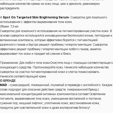
небольшое количество крема на кожу лица, шеи и декольте, равномерно
распределите.
4.
Spot On Targeted Skin Brightening Serum
- Сыворотка для локального
использования с эффектом выравнивания тона кожи.
Обьем: 7,3 мл.
Сыворотка для локального использования на пигментированные участки кожи. В
основе сыворотки используются инновационные биотехнологичные, пептидные и
витаминные комплексы, которые эффективно борются с пигментацией
различного генеза и быстро решают проблему гиперпигментации. Сыворотка
эффективно решает проблему гиперпегментации любого генеза, заметно
выравнивает тон кожи и придает ей сияние и блеск.
Применение: Для любого типа кожи.Очистите лицо с помощью соответствующего
очищающего средства. Протонизируйте кожу. Нанесите небольшое количество
сыворотки на участки пигментированной кожи и слегка помассировать.
Нанесите соответствующий крем.
О БРЕНДЕ
MAD
- сумасшедший, помешанный, очумелый в переводе с английского. Каждое
слово подходит для описания действия средств. Американский бренд с
максимальной концентрацией активных компонентов в составе! Осветление
пигмента, выравнивание тона кожи, уменьшение воспалений и постакне,
сужение пор, мощный лифтинг, уплотнение кожи, восстановление кожи,
продукты для чувствительной кожи и даже альтернатива ботоксу!