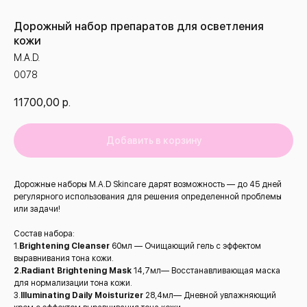
Дорожный набор препаратов для осветления
кожи
M.A.D.
0078
11700,00
р.
Добавить в корзину
Дорожные наборы M.A.D Skincare дарят возможность — до 45 дней
регулярного использования для решения определенной проблемы
или задачи!
Состав набора:
1.
Brightening Cleanser
60мл — Очищающий гель с эффектом
выравнивания тона кожи.
2.Radiant Brightening Mask
14,7мл— Восстанавливающая маска
для нормализации тона кожи.
3.
Illuminating Daily Moisturizer
28,4мл— Дневной увлажняющий