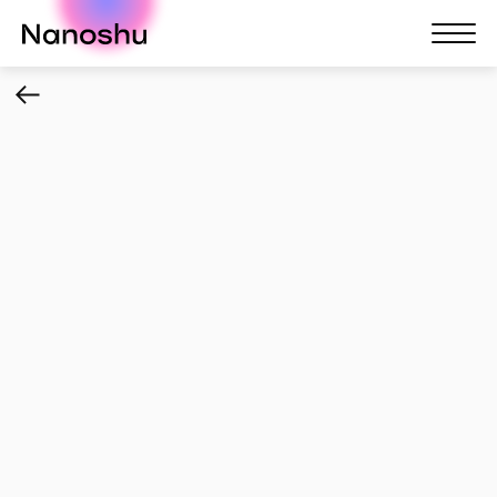
Nanoshu
Nanosh