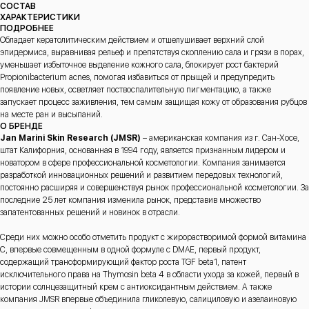
СОСТАВ
ХАРАКТЕРИСТИКИ
ПОДРОБНЕЕ
Обладает кератолитическим действием и отшелушивает верхний слой
эпидермиса, выравнивая рельеф и препятствуя скоплению сала и грязи в порах,
уменьшает избыточное выделение кожного сала, блокирует рост бактерий
Propionibacterium acnes, помогая избавиться от прыщей и предупредить
появление новых, осветляет поствоспалительную пигментацию, а также
запускает процесс заживления, тем самым защищая кожу от образования рубцов
на месте ран и высыпаний.
О БРЕНДЕ
Jan Marini Skin Research (JMSR)
– американская компания из г. Сан-Хосе,
штат Калифорния, основанная в 1994 году, является признанным лидером и
новатором в сфере профессиональной косметологии. Компания занимается
разработкой инновационных решений и развитием передовых технологий,
постоянно расширяя и совершенствуя рынок профессиональной косметологии. За
последние 25 лет компания изменила рынок, представив множество
запатентованных решений и новинок в отрасли.
Среди них можно особо отметить продукт с жирорастворимой формой витамина
C, впервые совмещенным в одной формуле с DMAE, первый продукт,
содержащий трансформирующий фактор роста TGF beta1, патент
исключительного права на Thymosin beta 4 в области ухода за кожей, первый в
истории солнцезащитный крем с антиоксидантным действием. А также
компания JMSR впервые объединила гликолевую, салициловую и азелаиновую