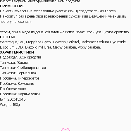
кислоты в одном многофункциональном продукте.
ПРИМЕНЕНИЕ
Нанести вечером на воспалённые участки (зоны) средство тонким слоем.
Наносить 1 раз в день (при возникновении сухости или шелушений уменьшить
частоту нанесения).
Утром, при выходе из дома, обязательно использовать солнцезащитное средство.
СОСТАВ
Water/Aqua/Eau, Propylene Glycol, Glycerin, Sorbitol, Carbomer, Sodium Hydroxide,
Disodium EDTA, Diazolidinyl Urea, Methylparaben, Propylparaben.
ХАРАКТЕРИСТИКИ
Подраздел: SOS- средства
Тип кожи: Жирная
Тип кожи: Комбинированная
Тип кожи: Нормальная
Проблема: Гиперкератоз
Проблема: Комедоны
Проблема: Акне
Проблема: Черные точки
lwh: 200x45x45
Weight: 150g