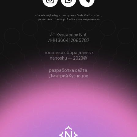
«Facebook/Instagram — проект Meta Platforms Inc.,
деятельность которой в России запрещена».
ИП Кузьменок В. А.
ИНН 366412085787
политика сбора данных
nanoshu — 2023©
разработка сайта:
Дмитрий Кузнецов