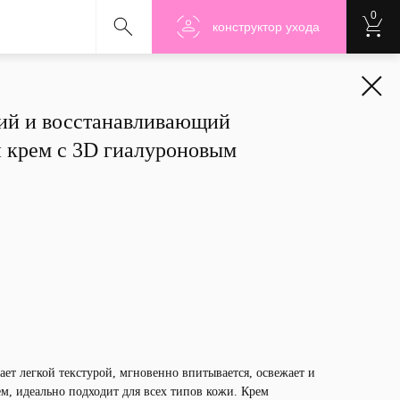
0
Nanoshu
Nanoshu
Nanosh
конструктор ухода
ий и восстанавливающий
 крем с 3D гиалуроновым
ет легкой текстурой, мгновенно впитывается, освежает и
м, идеально подходит для всех типов кожи. Крем