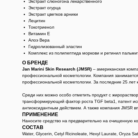
Экстракт слюногона лекарственного
Экстракт огурца
Экстракт цветков арники
Лецитин
Токотриенол
Витамин Е
Алоэ Вера
Гидролизованный эластин
Комплекс из полипептида моркови и ретинил пальми
О БРЕНДЕ
Jan Marini Skin Research (JMSR)
– американская компа
профессиональной косметологии. Компания занимается
профессиональной косметологии. За последние 25 лет 
Среди них можно особо отметить продукт с жирораств
трансформирующий фактор роста TGF beta1, патент искл
антиоксидантным действием. А также компания JMSR в
ПРИМЕНЕНИЕ
Наносите средство на предварительно на очищенную кож
СОСТАВ
Water, Glycerin, Cetyl Ricinoleate, Hexyl Laurate, Oryza Sa