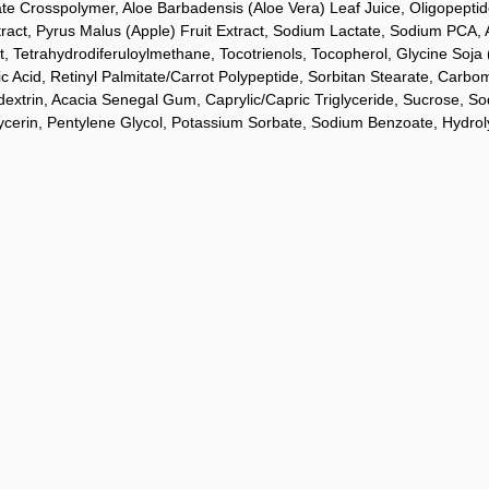
 Crosspolymer, Aloe Barbadensis (Aloe Vera) Leaf Juice, Oligopeptide-
Extract, Pyrus Malus (Apple) Fruit Extract, Sodium Lactate, Sodium PCA
, Tetrahydrodiferuloylmethane, Tocotrienols, Tocopherol, Glycine Soja
ic Acid, Retinyl Palmitate/Carrot Polypeptide, Sorbitan Stearate, Carbo
extrin, Acacia Senegal Gum, Caprylic/Capric Triglyceride, Sucrose, Sod
lglycerin, Pentylene Glycol, Potassium Sorbate, Sodium Benzoate, Hydr