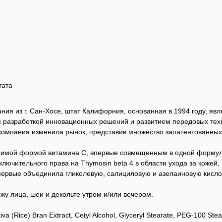
тата
ния из г. Сан-Хосе, штат Калифорния, основанная в 1994 году, я
 разработкой инновационных решений и развитием передовых тех
компания изменила рынок, представив множество запатентованных 
оримой формой витамина C, впервые совмещенным в одной формул
ючительного права на Thymosin beta 4 в области ухода за кожей,
первые объединила гликолевую, салициловую и азелаиновую кисл
у лица, шеи и декольте утром и/или вечером.
tiva (Rice) Bran Extract, Cetyl Alcohol, Glyceryl Stearate, PEG-100 Ste