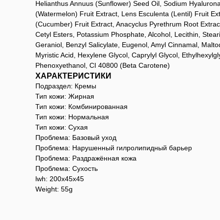
Helianthus Annuus (Sunflower) Seed Oil, Sodium Hyaluronate
(Watermelon) Fruit Extract, Lens Esculenta (Lentil) Fruit 
(Cucumber) Fruit Extract, Anacyclus Pyrethrum Root Extract
Cetyl Esters, Potassium Phosphate, Alcohol, Lecithin, Stear
Geraniol, Benzyl Salicylate, Eugenol, Amyl Cinnamal, Maltod
Myristic Acid, Hexylene Glycol, Caprylyl Glycol, Ethylhexy
Phenoxyethanol, CI 40800 (Beta Carotene)
ХАРАКТЕРИСТИКИ
Подраздел: Кремы
Тип кожи: Жирная
Тип кожи: Комбинированная
Тип кожи: Нормальная
Тип кожи: Сухая
Проблема: Базовый уход
Проблема: Нарушенный гилролипидный барьер
Проблема: Раздражённая кожа
Проблема: Сухость
lwh: 200x45x45
Weight: 55g