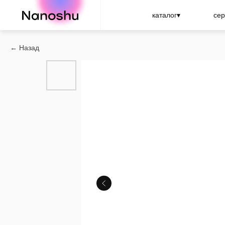
Nanoshu
каталог▾
сер
Назад