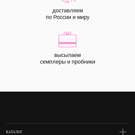
доставляем
по России и миру
высылаем
КАТАЛОГ
семплеры и пробники
все
товары
лицо
тело
волосы
макияж
skin box
сертифик
КАТАЛОГ