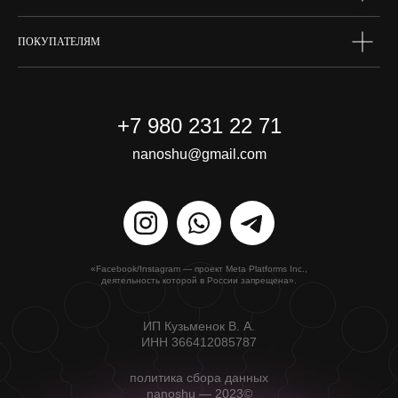
ПОКУПАТЕЛЯМ
+7 980 231 22 71
nanoshu@gmail.com
«Facebook/Instagram — проект Meta Platforms Inc.,
деятельность которой в России запрещена».
ИП Кузьменок В. А.
ИНН 366412085787
политика сбора данных
nanoshu — 2023©