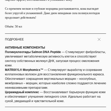
Со временем мелкие и глубокие морщины разглаживаются, кожа выглядит
более упругой и увлажненной. Даже днем невидимая сила полинуклеотидов
продолжает действовать!
Объём: 50 мл
ПОДРОБНЕЕ
АКТИВНЫЕ КОМПОНЕНТЫ
Полинуклеотиды Salmon DNA Peptide
— Стимулируют фибробласты,
увеличивают метаболическую активность клеток и способствуют
синтезу собственных молекул ДНК, запуская процесс омоложения
кожи.
MATRIXYL® Morphomics™
— Стимулирует выработку и созревание
коллагеновых волокон для восстановления функционального каркаса.
Обеспечивает сокращение вертикальных морщин – носогубных,
межбровных – морщин, которые наиболее сложно поддаются лечению
неинвазивными препаратами.
Церамидный комплекс
— Восстанавливает барьерную функцию кожи
и обеспечивает улучшение липидного слоя. Идеально работает на
сухой, увядающей и чувствительной коже.