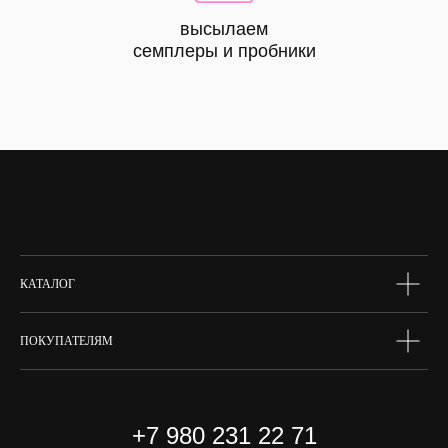
высылаем
КАТАЛОГ
семплеры и пробники
все
товары
лицо
тело
волосы
макияж
skin box
сертифик
КАТАЛОГ
ПОКУПАТЕЛЯМ
+7 980 231 22 71