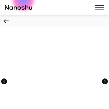
Nanoshu
Nanosh