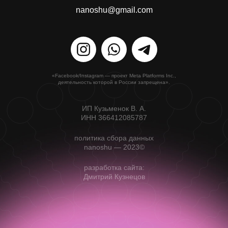
nanoshu@gmail.com
«Facebook/Instagram — проект Meta Platforms Inc.,
деятельность которой в России запрещена».
ИП Кузьменок В. А.
ИНН 366412085787
политика сбора данных
nanoshu — 2023©
разработка сайта:
Дмитрий Кузнецов