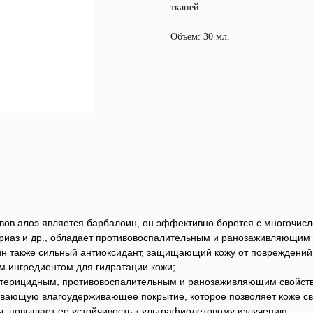
тканей.
Объем: 30 мл.
ов алоэ является барбалоин, он эффективно борется с многочис
сориаз и др., обладает противовоспалительным и ранозаживляющим
оин также сильный антиоксидант, защищающий кожу от поврежден
м ингредиентом для гидратации кожи;
ерицидным, противовоспалительным и ранозаживляющим свойствам
вающую влагоудерживающее покрытие, которое позволяет коже св
, повышает ее устойчивость к ультрафиолетовому излучению.