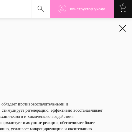
0
Nanoshu
Nanoshu
Nanosh
конструктор ухода
, обладает противовоспалительными и
 стимулирует регенерацию, эффективно восстанавливает
еханического и химического воздействия.
нормализует иммунные реакции, обеспечивает более
рацию, усиливает микроциркуляцию и оксигенацию