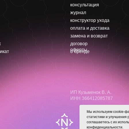
консультация
журнал
конструктор ухода
оплата и доставка
замена и возврат
x
договор
оферты
икат
о бренде
ИП Кузьменок В. А.
ИНН 366412085787
Мы используем cookie-фа
статистики и улучшения 
соглашаетесь с их испо
конфиденциальности
.