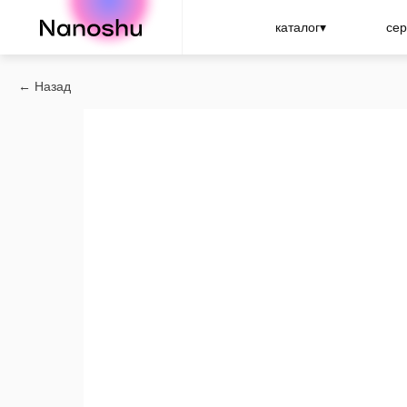
Nanoshu
каталог▾
сер
Назад