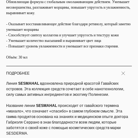
Обновляющая формула с глобальным омолаживающим действием. Уменьшает
несовершенства, разглаживает морщины, повышает упругость и увлажненность,
выравнивает кожу.
- Оказывает восстанавливающее действие благодаря ретинолу, который заметно
уменьшает морщины
- Способствует синтезу коллагена и улучшает упругость и текстуру кожи
- Уменьшает количество высыпаний и выравнивает цвет лица
- Повышает уровень увлажненности и уменьшает все признаки старения.
Объём: 30 мл
ПОДРОБНЕЕ
Линия
SESMAHAL
вдохновлена природной красотой Гавайских
островов. Эта коллекция средств сочетает в себе нанотехнологии,
силу самых активных ингредиентов и экзотику Полинезии.
Название линии
SESMAHAL
происходит от гавайского термина
«махало», что означает «спасибо» в самом глубоком смысле. Эта
гамма продуктов основана на знаниях и медицинском опыте доктора
Габриэля Серрано в знак благодарности всем людям, которые
заботятся о своей коже с помощью косметических средств марки
SESDERMA.