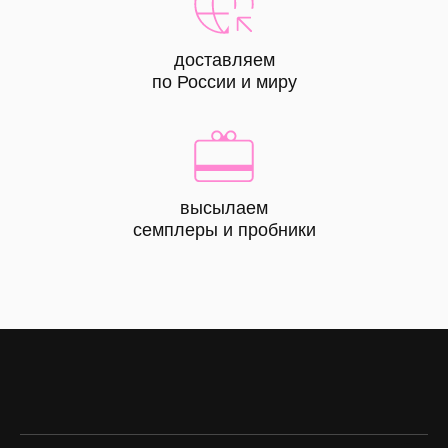
доставляем
по России и миру
высылаем
КАТАЛОГ
семплеры и пробники
все
товары
лицо
тело
волосы
макияж
skin box
сертифик