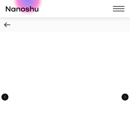
Nanoshu
Nanosh