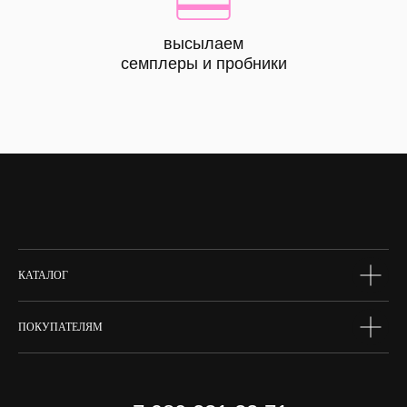
высылаем
КАТАЛОГ
семплеры и пробники
все
товары
лицо
тело
волосы
макияж
skin box
сертифик
КАТАЛОГ
ПОКУПАТЕЛЯМ