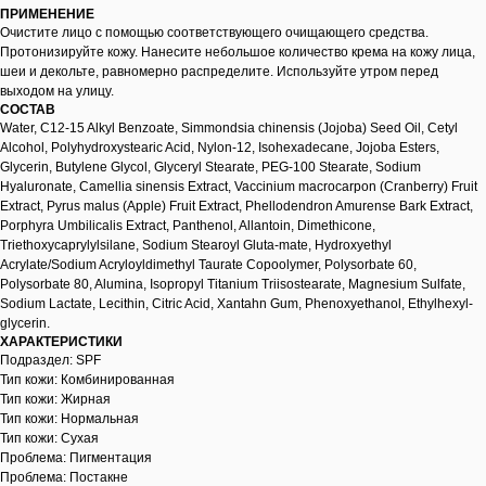
ПРИМЕНЕНИЕ
Очистите лицо с помощью соответствующего очищающего средства.
Протонизируйте кожу. Нанесите небольшое количество крема на кожу лица,
шеи и декольте, равномерно распределите. Используйте утром перед
выходом на улицу.
СОСТАВ
Water, C12-15 Alkyl Benzoate, Simmondsia chinensis (Jojoba) Seed Oil, Cetyl
Alcohol, Polyhydroxystearic Acid, Nylon-12, Isohexadecane, Jojoba Esters,
Glycerin, Butylene Glycol, Glyceryl Stearate, PEG-100 Stearate, Sodium
Hyaluronate, Camellia sinensis Extract, Vaccinium macrocarpon (Cranberry) Fruit
Extract, Pyrus malus (Apple) Fruit Extract, Phellodendron Amurense Bark Extract,
Porphyra Umbilicalis Extract, Panthenol, Allantoin, Dimethicone,
Triethoxycaprylylsilane, Sodium Stearoyl Gluta-mate, Hydroxyethyl
Acrylate/Sodium Acryloyldimethyl Taurate Copoolymer, Polysorbate 60,
Polysorbate 80, Alumina, Isopropyl Titanium Triisostearate, Magnesium Sulfate,
Sodium Lactate, Lecithin, Citric Acid, Xantahn Gum, Phenoxyethanol, Ethylhexyl-
glycerin.
ХАРАКТЕРИСТИКИ
Подраздел: SPF
Тип кожи: Комбинированная
Тип кожи: Жирная
Тип кожи: Нормальная
Тип кожи: Сухая
Проблема: Пигментация
Проблема: Постакне