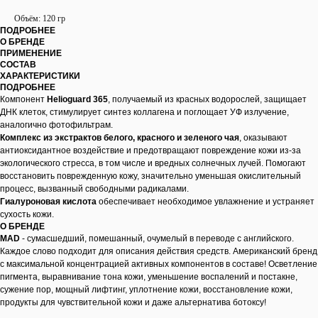
Объём: 120 гр
ПОДРОБНЕЕ
О БРЕНДЕ
ПРИМЕНЕНИЕ
СОСТАВ
ХАРАКТЕРИСТИКИ
ПОДРОБНЕЕ
Компонент
Helioguard 365
, получаемый из красных водорослей, защищает
ДНК клеток, стимулирует синтез коллагена и поглощает УФ излучение,
аналогично фотофильтрам.
Комплекс из экстрактов белого, красного и зеленого чая
, оказывают
антиоксидантное воздействие и предотвращают повреждение кожи из-за
экологического стресса, в том числе и вредных солнечных лучей. Помогают
восстановить поврежденную кожу, значительно уменьшая окислительный
процесс, вызванный свободными радикалами.
Гиалуроновая кислота
обеспечивает необходимое увлажнение и устраняет
сухость кожи.
О БРЕНДЕ
MAD
- сумасшедший, помешанный, очумелый в переводе с английского.
Каждое слово подходит для описания действия средств. Американский бренд
с максимальной концентрацией активных компонентов в составе! Осветление
пигмента, выравнивание тона кожи, уменьшение воспалений и постакне,
сужение пор, мощный лифтинг, уплотнение кожи, восстановление кожи,
продукты для чувствительной кожи и даже альтернатива ботоксу!