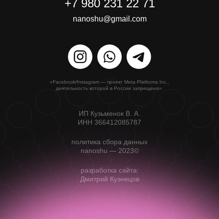
+7 980 231 22 71
nanoshu@gmail.com
«Facebook/Instagram — проект Meta Platforms Inc.,
деятельность которой в России запрещена».
ИП Кузьменок В. А.
ИНН 366412085787
политика сбора данных
nanoshu — 2023©
разработка сайта:
Дмитрий Кузнецов