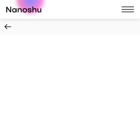
Nanoshu
Nanosh