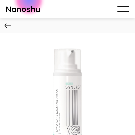
Nanoshu
Nanosh