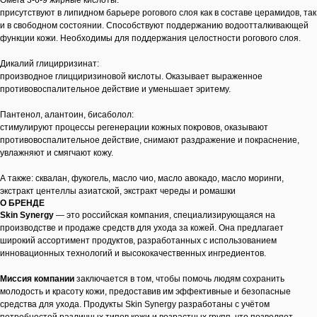
Омега 3-6-9 жирные кислоты:
присутствуют в липидном барьере рогового слоя как в составе церамидов, так
и в свободном состоянии. Способствуют поддержанию водоотталкивающей
функции кожи. Необходимы для поддержания целостности рогового слоя.
Дикалий глицирризинат:
производное глицциризиновой кислоты. Оказывает выраженное
противовоспалительное действие и уменьшает эритему.
Пантенол, алантоин, бисаболол:
стимулируют процессы регенерации кожных покровов, оказывают
противовоспалительное действие, снимают раздражение и покраснение,
увлажняют и смягчают кожу.
А также: сквалан, фукогель, масло чио, масло авокадо, масло моринги,
экстракт центеллы азиатской, экстракт череды и ромашки
О БРЕНДЕ
Skin Synergy
— это российская компания, специализирующаяся на
производстве и продаже средств для ухода за кожей. Она предлагает
широкий ассортимент продуктов, разработанных с использованием
инновационных технологий и высококачественных ингредиентов.
Миссия компании
заключается в том, чтобы помочь людям сохранить
молодость и красоту кожи, предоставив им эффективные и безопасные
средства для ухода. Продукты Skin Synergy разработаны с учётом