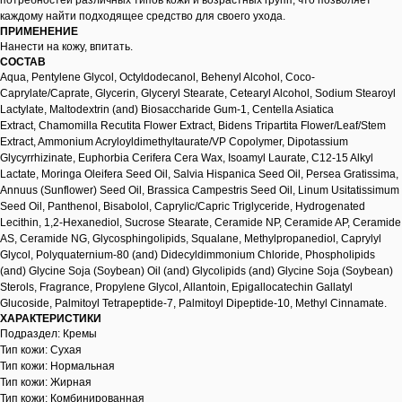
потребностей различных типов кожи и возрастных групп, что позволяет
каждому найти подходящее средство для своего ухода.
ПРИМЕНЕНИЕ
Нанести на кожу, впитать.
СОСТАВ
Aqua, Pentylene Glycol, Octyldodecanol, Behenyl Alcohol, Coco-
Caprylate/Caprate, Glycerin, Glyceryl Stearate, Cetearyl Alcohol, Sodium Stearoyl
Lactylate, Maltodextrin (and) Biosaccharide Gum-1, Centella Asiatica
Extract, Chamomilla Recutita Flower Extract, Bidens Tripartita Flower/Leaf/Stem
Extract, Ammonium Acryloyldimethyltaurate/VP Copolymer, Dipotassium
Glycyrrhizinate, Euphorbia Cerifera Cera Wax, Isoamyl Laurate, C12-15 Alkyl
Lactate, Moringa Oleifera Seed Oil, Salvia Hispanica Seed Oil, Persea Gratissima,
Annuus (Sunflower) Seed Oil, Brassica Campestris Seed Oil, Linum Usitatissimum
Seed Oil, Panthenol, Bisabolol, Caprylic/Capric Triglyceride, Hydrogenated
Lecithin, 1,2-Hexanediol, Sucrose Stearate, Ceramide NP, Ceramide AP, Ceramide
AS, Ceramide NG, Glycosphingolipids, Squalane, Methylpropanediol, Caprylyl
Glycol, Polyquaternium-80 (and) Didecyldimmonium Chloride, Phospholipids
(and) Glycine Soja (Soybean) Oil (and) Glycolipids (and) Glycine Soja (Soybean)
Sterols, Fragrance, Propylene Glycol, Allantoin, Epigallocatechin Gallatyl
Glucoside, Palmitoyl Tetrapeptide-7, Palmitoyl Dipeptide-10, Methyl Cinnamate.
ХАРАКТЕРИСТИКИ
Подраздел: Кремы
Тип кожи: Сухая
Тип кожи: Нормальная
Тип кожи: Жирная
Тип кожи: Комбинированная