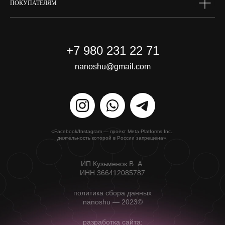
ПОКУПАТЕЛЯМ
+7 980 231 22 71
nanoshu@gmail.com
«Facebook/Instagram — проект Meta Platforms Inc.,
деятельность которой в России запрещена».
ИП Кузьменок В. А.
ИНН 366412085787
политика сбора данных
nanoshu — 2023©
разработка сайта: