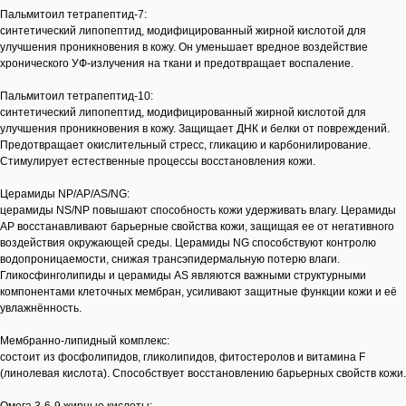
Пальмитоил тетрапептид-7:
синтетический липопептид, модифицированный жирной кислотой для
улучшения проникновения в кожу. Он уменьшает вредное воздействие
хронического УФ-излучения на ткани и предотвращает воспаление.
Пальмитоил тетрапептид-10:
синтетический липопептид, модифицированный жирной кислотой для
улучшения проникновения в кожу. Защищает ДНК и белки от повреждений.
Предотвращает окислительный стресс, гликацию и карбонилирование.
Стимулирует естественные процессы восстановления кожи.
Церамиды NP/AP/AS/NG:
церамиды NS/NP повышают способность кожи удерживать влагу. Церамиды
AP восстанавливают барьерные свойства кожи, защищая ее от негативного
воздействия окружающей среды. Церамиды NG способствуют контролю
водопроницаемости, снижая трансэпидермальную потерю влаги.
Гликосфинголипиды и церамиды AS являются важными структурными
компонентами клеточных мембран, усиливают защитные функции кожи и её
увлажнённость.
Мембранно-липидный комплекс:
состоит из фосфолипидов, гликолипидов, фитостеролов и витамина F
(линолевая кислота). Способствует восстановлению барьерных свойств кожи.