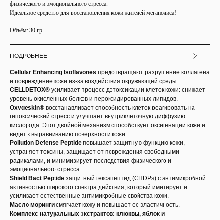
физического и эмоционального стресса.
Идеальное средство для восстановления кожи жителей мегаполиса!
Объём: 30 гр
ПОДРОБНЕЕ
Cellular Enhancing Isoflavones
предотвращают разрушение коллагена
и повреждение кожи из-за воздействия окружающей среды.
CELLDETOX®
усиливает процесс детоксикации клеток кожи: снижает
уровень окисленных белков и пероксидированных липидов.
Oxygeskin®
восстанавливает способность клеток реагировать на
гипоксический стресс и улучшает внутриклеточную диффузию
кислорода. Этот двойной механизм способствует оксигенации кожи и
ведет к выравниванию поверхности кожи.
Pollution Defense Peptide
повышает защитную функцию кожи,
устраняет токсины, защищает от повреждения свободными
радикалами, и минимизирует последствия физического и
эмоционального стресса.
Shield Bact Peptide
защитный гексапептид (CHDPs) с антимикробной
активностью широкого спектра действия, который имитирует и
усиливает естественные антимикробные свойства кожи.
Масло моринги
смягчает кожу и повышает ее эластичность.
Комплекс натуральных экстрактов: клюквы, яблок и