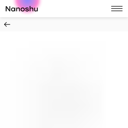
Nanoshu
Nanosh