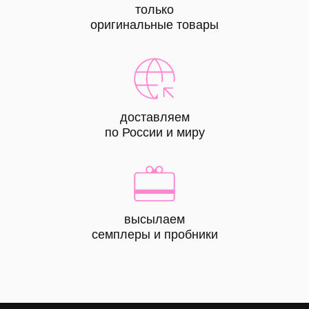
только
оригинальные товары
доставляем
по России и миру
высылаем
КАТАЛОГ
семплеры и пробники
все
товары
лицо
тело
волосы