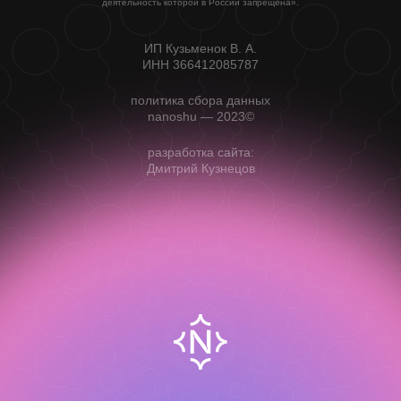
деятельность которой в России запрещена».
ИП Кузьменок В. А.
ИНН 366412085787
политика сбора данных
nanoshu — 2023©
разработка сайта:
Дмитрий Кузнецов