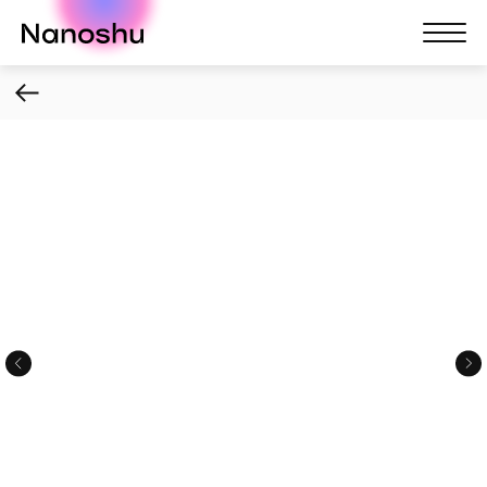
Nanoshu
Nanosh