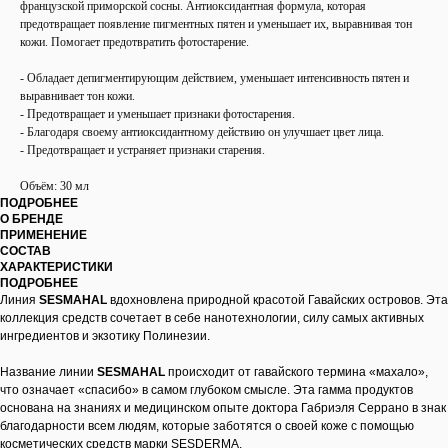
французской приморской сосны. Антиоксидантная формула, которая
предотвращает появление пигментных пятен и уменьшает их, выравнивая тон
кожи. Помогает предотвратить фотостарение.
- Обладает депигментирующим действием, уменьшает интенсивность пятен и
выравнивает тон кожи.
- Предотвращает и уменьшает признаки фотостарения.
- Благодаря своему антиоксидантному действию он улучшает цвет лица.
- Предотвращает и устраняет признаки старения.
Объём: 30 мл
ПОДРОБНЕЕ
О БРЕНДЕ
ПРИМЕНЕНИЕ
СОСТАВ
ХАРАКТЕРИСТИКИ
ПОДРОБНЕЕ
Линия
SESMAHAL
вдохновлена природной красотой Гавайских островов. Эта
коллекция средств сочетает в себе нанотехнологии, силу самых активных
ингредиентов и экзотику Полинезии.
Название линии
SESMAHAL
происходит от гавайского термина «махало»,
что означает «спасибо» в самом глубоком смысле. Эта гамма продуктов
основана на знаниях и медицинском опыте доктора Габриэля Серрано в знак
благодарности всем людям, которые заботятся о своей коже с помощью
косметических средств марки SESDERMA.