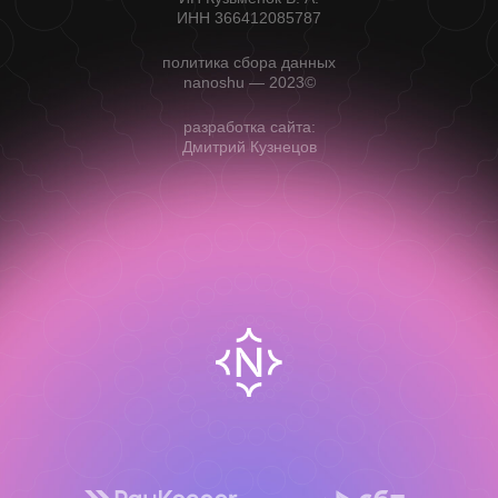
ИНН 366412085787
политика сбора данных
nanoshu — 2023©
разработка сайта:
Дмитрий Кузнецов