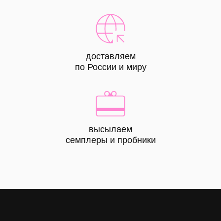
доставляем
по России и миру
высылаем
КАТАЛОГ
семплеры и пробники
все
товары
лицо
тело
волосы
макияж
skin box