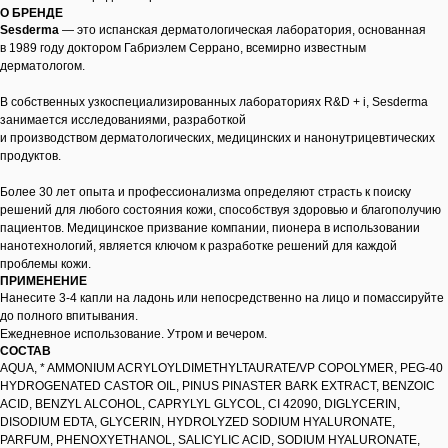
О БРЕНДЕ
Sesderma
— это испанская дерматологическая лаборатория, основанная
в 1989 году доктором Габриэлем Серрано, всемирно известным
дерматологом.
В собственных узкоспециализированных лабораториях R&D + i, Sesderma
занимается исследованиями, разработкой
и производством дерматологических, медицинских и нанонутрицевтических
продуктов.
Более 30 лет опыта и профессионализма определяют страсть к поиску
решений для любого состояния кожи, способствуя здоровью и благополучию
пациентов. Медицинское призвание компании, пионера в использовании
нанотехнологий, является ключом к разработке решений для каждой
проблемы кожи.
ПРИМЕНЕНИЕ
Нанесите 3-4 капли на ладонь или непосредственно на лицо и помассируйте
до полного впитывания.
Ежедневное использование. Утром и вечером.
СОСТАВ
AQUA, * AMMONIUM ACRYLOYLDIMETHYLTAURATE/VP COPOLYMER, PEG-40
HYDROGENATED CASTOR OIL, PINUS PINASTER BARK EXTRACT, BENZOIC
ACID, BENZYL ALCOHOL, CAPRYLYL GLYCOL, CI 42090, DIGLYCERIN,
DISODIUM EDTA, GLYCERIN, HYDROLYZED SODIUM HYALURONATE,
PARFUM, PHENOXYETHANOL, SALICYLIC ACID, SODIUM HYALURONATE,