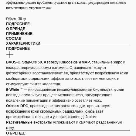
эффективно решает проблемы тусклого цвета кожи, предупреждает появление
пигментации и укрепляет кож
Объём: 30 гр
ПОДРОБНЕЕ
О БРЕНДЕ
ПРИМЕНЕНИЕ
СОСТАВ
ХАРАКТЕРИСТИКИ
ПОДРОБНЕЕ
BVOS-C, Stay-C® 50. Ascorbyl Glucoside и МАР
, стабильные жиро и
водорастворимые формы витамина С, защищают кожу от
фотостарения восстанавливают ее, препятствуют повреждению кожи
свободными радикалами, эффективно осветляют пигментацию и
стимулируют синтез коллагена.
ß-White™
— инновационный инкапсулированный биомиметический
пептид нормализует процесс меланогенеза, предупреждает
появление пигментации и эффективно осветляет кожу.
Oristart DPG
, производное экстракта солодки, препятствует
повреждению кожи свободными радикалами, оказывает
противовоспалительное и успокаивающее действие.
Растительные экстракты
успокаивают и смягчают раздраженную
кожу.
О БРЕНДЕ