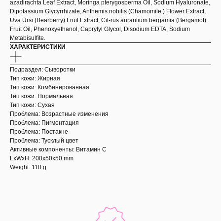
azadirachta Leaf Extract, Moringa pterygosperma Oil, Sodium Hyaluronate,
Dipotassium Glycyrrhizate, Anthemis nobilis (Chamomile ) Flower Extract,
Uva Ursi (Bearberry) Fruit Extract, Cit-rus aurantium bergamia (Bergamot)
Fruit Oil, Phenoxyethanol, Caprylyl Glycol, Disodium EDTA, Sodium
Metabisulfite.
ХАРАКТЕРИСТИКИ
Подраздел: Сыворотки
Тип кожи: Жирная
Тип кожи: Комбинированная
Тип кожи: Нормальная
Тип кожи: Сухая
Проблема: Возрастные изменения
Проблема: Пигментация
Проблема: Постакне
Проблема: Тусклый цвет
Активные компоненты: Витамин С
LxWxH: 200x50x50 mm
Weight: 110 g