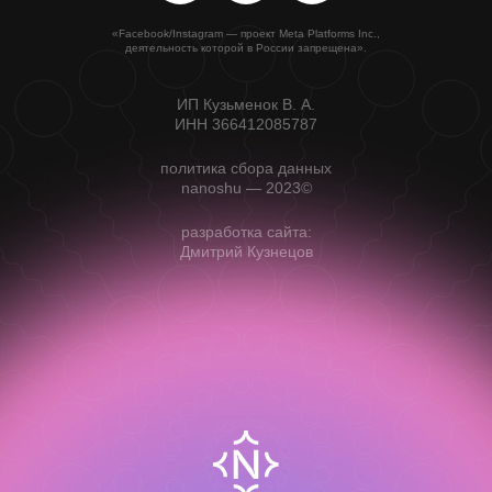
«Facebook/Instagram — проект Meta Platforms Inc.,
деятельность которой в России запрещена».
ИП Кузьменок В. А.
ИНН 366412085787
политика сбора данных
nanoshu — 2023©
разработка сайта:
Дмитрий Кузнецов