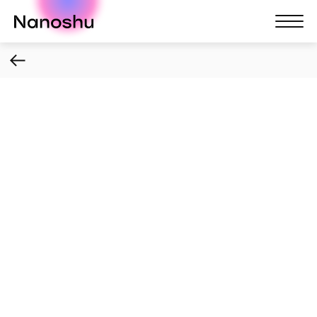
Nanoshu
Nanosh