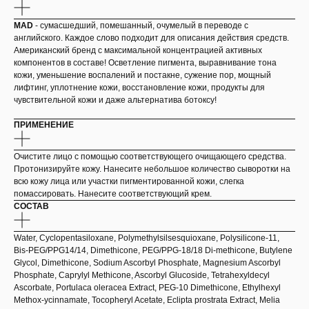
MAD
- сумасшедший, помешанный, очумелый в переводе с
английского. Каждое слово подходит для описания действия средств.
Американский бренд с максимальной концентрацией активных
компонентов в составе! Осветление пигмента, выравнивание тона
кожи, уменьшение воспалений и постакне, сужение пор, мощный
лифтинг, уплотнение кожи, восстановление кожи, продукты для
чувствительной кожи и даже альтернатива ботоксу!
ПРИМЕНЕНИЕ
Очистите лицо с помощью соответствующего очищающего средства.
Протонизируйте кожу. Нанесите небольшое количество сыворотки на
всю кожу лица или участки пигментированной кожи, слегка
помассировать. Нанесите соответствующий крем.
СОСТАВ
Water, Cyclopentasiloxane, Polymethylsilsesquioxane, Polysilicone-11,
Bis-PEG/PPG14/14, Dimethicone, PEG/PPG-18/18 Di-methicone, Butylene
Glycol, Dimethicone, Sodium Ascorbyl Phosphate, Magnesium Ascorbyl
Phosphate, Caprylyl Methicone, Ascorbyl Glucoside, Tetrahexyldecyl
Ascorbate, Portulaca oleracea Extract, PEG-10 Dimethicone, Ethylhexyl
Methox-ycinnamate, Tocopheryl Acetate, Eclipta prostrata Extract, Melia